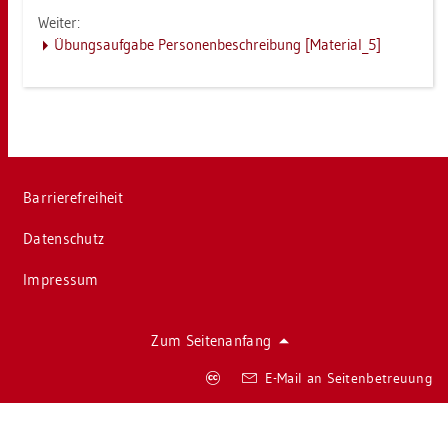
Wei­ter:
Übungs­auf­ga­be Per­so­nen­be­schrei­bung [Ma­te­ri­al_5]
Bar­rie­re­frei­heit
Da­ten­schutz
Im­pres­sum
Zum Sei­ten­an­fang
Co­
E-Mail an Sei­ten­be­treu­ung
py­
right