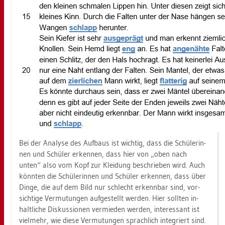
Bei der Ana­ly­se des Auf­baus ist wich­tig, dass die Schü­le­rin­
nen und Schü­ler er­ken­nen, dass hier von „oben nach
unten“ also vom Kopf zur Klei­dung be­schrie­ben wird. Auch
könn­ten die Schü­le­rin­nen und Schü­ler er­ken­nen, dass über
Dinge, die auf dem Bild nur schlecht er­kenn­bar sind, vor­
sich­ti­ge Ver­mu­tun­gen auf­ge­stellt wer­den. Hier soll­ten in­
halt­li­che Dis­kus­sio­nen ver­mie­den wer­den, in­ter­es­sant ist
viel­mehr, wie diese Ver­mu­tun­gen sprach­lich in­te­griert sind.