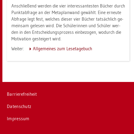
An­schlie­ßend wer­den die vier in­ter­es­san­tes­ten Bü­cher durch
Punkt­ab­fra­ge an der Me­ta­plan­wand ge­wählt. Eine er­neu­te
Ab­fra­ge legt fest, wel­ches die­ser vier Bü­cher tat­säch­lich ge­
mein­sam ge­le­sen wird. Die Schü­le­rin­nen und Schü­ler wer­
den in den Ent­schei­dungs­pro­zess ein­be­zo­gen, wo­durch die
Mo­ti­va­ti­on ge­stei­gert wird.
Wei­ter:
All­ge­mei­nes zum Le­se­ta­ge­buch
Bar­rie­re­frei­heit
Da­ten­schutz
Im­pres­sum