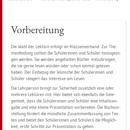
Vor­be­rei­tung
Die Wahl der Lek­tü­re er­folgt im Klas­sen­ver­band. Zur The­
men­fin­dung soll­ten die Schü­le­rin­nen und Schü­ler hin­zu­ge­zo­
gen wer­den. Sie wer­den an­ge­hal­ten Bü­cher mit­zu­brin­gen,
die sie gerne lesen wür­den oder schon ein­mal ge­le­sen
haben. Der Ein­be­zug der Wün­sche der Schü­le­rin­nen und
Schü­ler stei­gert das In­ter­es­se am Lesen.
Die Lehr­per­son bringt zur Si­cher­heit zu­sätz­lich eine oder
meh­re­re Lek­tü­ren mit. Hier bie­tet sich eben­falls die Ge­le­
gen­heit, dass die Schü­le­rin­nen und Schü­ler eine In­halts­an­
ga­be und eine klei­ne Prä­sen­ta­ti­on vor­be­rei­ten. Die Buch­vor­
stel­lung för­dert die münd­li­che Zu­sam­men­fas­sung von Tex­
ten und bie­tet den Schü­le­rin­nen und Schü­lern die Mög­lich­
keit, erste Schrit­te zur Prä­sen­ta­ti­on zu gehen.