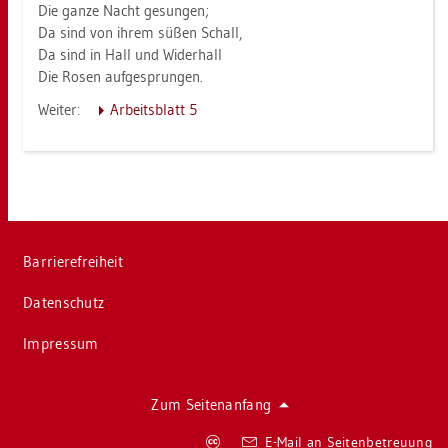
Die ganze Nacht ge­sun­gen;
Da sind von ihrem süßen Schall,
Da sind in Hall und Wi­der­hall
Die Rosen auf­ge­sprun­gen.
Wei­ter:
Ar­beits­blatt 5
Bar­rie­re­frei­heit
Da­ten­schutz
Im­pres­sum
Zum Sei­ten­an­fang
Co­
E-Mail an Sei­ten­be­treu­ung