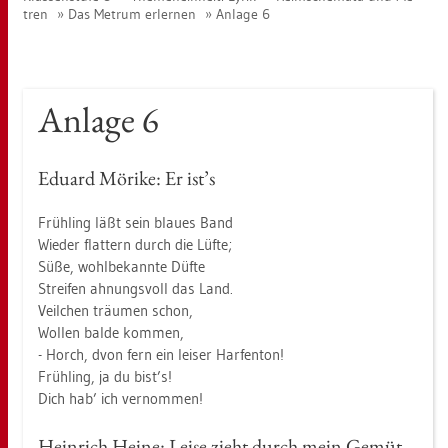
tren
Das Me­trum er­ler­nen
An­la­ge 6
An­la­ge 6
Edu­ard Mö­ri­ke: Er ist’s
Früh­ling läßt sein blau­es Band
Wie­der flat­tern durch die Lüfte;
Süße, wohl­be­kann­te Düfte
Strei­fen ah­nungs­voll das Land.
Veil­chen träu­men schon,
Wol­len balde kom­men,
- Horch, dvon fern ein lei­ser Harf­en­ton!
Früh­ling, ja du bist’s!
Dich hab’ ich ver­nom­men!
Hein­rich Heine: Leise zieht durch mein Gemüt