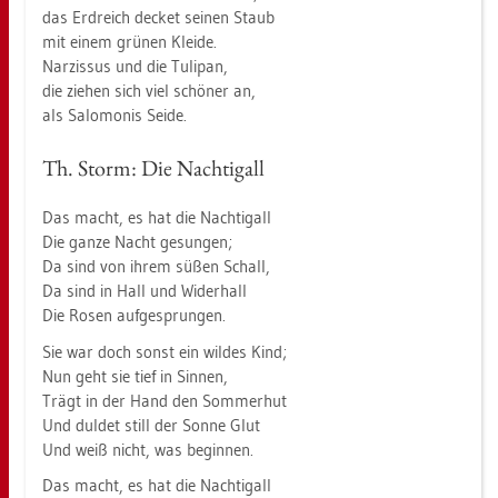
das Erd­reich de­cket sei­nen Staub
mit einem grü­nen Klei­de.
Nar­zis­sus und die Tu­lip­an,
die zie­hen sich viel schö­ner an,
als Sa­lo­mo­nis Seide.
Th. Storm: Die Nach­ti­gall
Das macht, es hat die Nach­ti­gall
Die ganze Nacht ge­sun­gen;
Da sind von ihrem süßen Schall,
Da sind in Hall und Wi­der­hall
Die Rosen auf­ge­sprun­gen.
Sie war doch sonst ein wil­des Kind;
Nun geht sie tief in Sin­nen,
Trägt in der Hand den Som­mer­hut
Und dul­det still der Sonne Glut
Und weiß nicht, was be­gin­nen.
Das macht, es hat die Nach­ti­gall