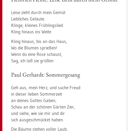
Leise zieht durch mein Gemüt
Lieb­li­ches Ge­läu­te.
Klin­ge, klei­nes Früh­lings­lied.
Kling hin­aus ins Weite
Kling hin­aus, bis an das Haus,
Wo die Blu­men sprie­ßen!
Wenn du eine Rose schaust,
Sag, ich laß sie grü­ßen
Paul Ger­hardt: Som­mer­ge­sang
Geh aus, mein Herz, und suche Freud
in die­ser lie­ben Som­mer­zeit
an dei­nes Got­tes Gaben;
Schau an der schö­nen Gär­ten Zier,
und siehe, wie sie mir und dir
sich aus­ge­schmü­cket haben.
Die Bäume ste­hen vol­ler Laub,