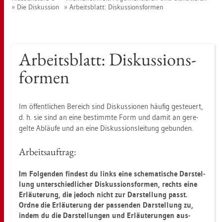
Die Dis­kus­si­on
Ar­beits­blatt: Dis­kus­si­ons­for­men
Ar­beits­blatt: Dis­kus­si­ons­
for­men
Im öf­fent­li­chen Be­reich sind Dis­kus­sio­nen häu­fig ge­steu­ert,
d. h. sie sind an eine be­stimm­te Form und damit an ge­re­
gel­te Ab­läu­fe und an eine Dis­kus­si­ons­lei­tung ge­bun­den.
Ar­beits­auf­trag:
Im Fol­gen­den fin­dest du links eine sche­ma­ti­sche Dar­stel­
lung un­ter­schied­li­cher Dis­kus­si­ons­for­men, rechts eine
Er­läu­te­rung, die je­doch nicht zur Dar­stel­lung passt.
Ordne die Er­läu­te­rung der pas­sen­den Dar­stel­lung zu,
indem du die Dar­stel­lun­gen und Er­läu­te­run­gen aus­