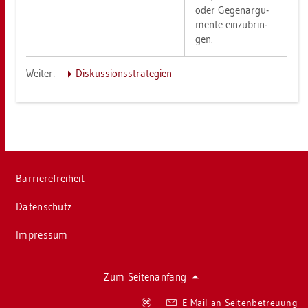
oder Ge­gen­ar­gu­
men­te ein­zu­brin­
gen.
Wei­ter:
Dis­kus­si­ons­stra­te­gi­en
Bar­rie­re­frei­heit
Da­ten­schutz
Im­pres­sum
Zum Sei­ten­an­fang
Co­
E-Mail an Sei­ten­be­treu­ung