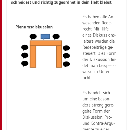
schnei­dest und rich­tig zu­ge­ord­net in dein Heft klebst.
Es haben alle An­
we­sen­den Re­de­
Ple­nums­dis­kus­si­on
recht. Mit Hilfe
eines Dis­kus­si­ons­
lei­ters wer­den die
Re­de­bei­trä­ge ge­
steu­ert. Dies Form
der Dis­kus­si­on fin­
det man bei­spiels­
wei­se im Un­ter­
richt.
Es han­delt sich
um eine be­son­
ders streng ge­re­
gel­te Form der
Dis­kus­si­on. Pro-
und Kon­tra-Ar­gu­
men­te zu einer