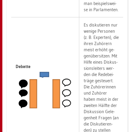
man bei­spiels­wei­
se in Par­la­men­ten.
Es dis­ku­tie­ren nur
we­ni­ge Per­so­nen
(z. B. Ex­per­ten), die
ihren Zu­hö­rern
meist er­höht ge­
gen­über­sit­zen. Mit
Hilfe eines Dis­kus­
De­bat­te
si­ons­lei­ters wer­
den die Re­de­bei­
trä­ge ge­steu­ert.
Die Zu­hö­re­rin­nen
und Zu­hö­rer
haben meist in der
zwei­ten Hälf­te der
Dis­kus­si­on Ge­le­
gen­heit Fra­gen (an
die Dis­ku­tie­ren­
den) zu stel­len