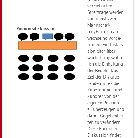
ver­ein­bar­ten
Streit­fra­ge wer­den
von meist zwei
Mann­schaf­
Po­di­ums­dis­kus­si­on
ten/Par­tei­en ab­
wech­selnd vor­ge­
tra­gen. Ein Dis­kus­
si­onlei­ter über­
wacht für ge­wöhn­
lich die Ein­hal­tung
der Re­geln. Das
Ziel der Dis­ku­tie­
ren­den ist es die
Zu­hö­re­rin­nen und
Zu­hö­rer von der
ei­ge­nen Po­si­ti­on
zu über­zeu­gen und
damit Ge­ge­ben­hei­
ten zu ver­än­dern.
Diese Form der
Dis­kus­si­on fin­det