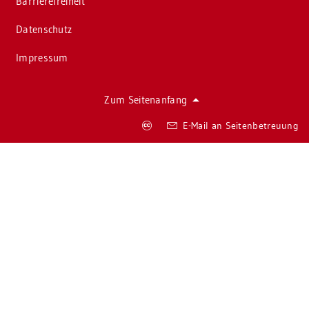
Bar­rie­re­frei­heit
Da­ten­schutz
Im­pres­sum
Zum Sei­ten­an­fang
Co­
E-Mail an Sei­ten­be­treu­ung
py­
right