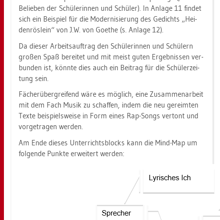
Be­lie­ben der Schü­le­rin­nen und Schü­ler). In An­la­ge 11 fin­det
sich ein Bei­spiel für die Mo­der­ni­sie­rung des Ge­dichts „Hei­
den­rös­lein“ von J.W. von Goe­the (s. An­la­ge 12).
Da die­ser Ar­beits­auf­trag den Schü­le­rin­nen und Schü­lern
gro­ßen Spaß be­rei­tet und mit meist guten Er­geb­nis­sen ver­
bun­den ist, könn­te dies auch ein Bei­trag für die Schü­ler­zei­
tung sein.
Fä­cher­über­grei­fend wäre es mög­lich, eine Zu­sam­men­ar­beit
mit dem Fach Musik zu schaf­fen, indem die neu ge­reim­ten
Texte bei­spiels­wei­se in Form eines Rap-Songs ver­tont und
vor­ge­tra­gen wer­den.
Am Ende die­ses Un­ter­richts­blocks kann die Mind-Map um
fol­gen­de Punk­te er­wei­tert wer­den: