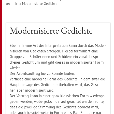
tech­nik
Mo­der­ni­sier­te Ge­dich­te
Mo­der­ni­sier­te Ge­dich­te
Eben­falls eine Art der In­ter­pre­ta­ti­on kann durch das Mo­der­
ni­sie­ren von Ge­dich­ten er­fol­gen. Hier­bei for­mu­liert eine
Grup­pe von Schü­le­rin­nen und Schü­lern ein vorab be­spro­
che­nes Ge­dicht um und gibt die­ses in mo­der­ni­sier­ter Form
wie­der.
Der Ar­beits­auf­trag hier­zu könn­te lau­ten:
Ver­fas­se eine mo­der­ne Form des Ge­dichts, in dem zwar die
Haupt­aus­sa­ge des Ge­dichts bei­be­hal­ten wird, das Ge­sche­
hen aber mo­der­ni­siert wird.
Der Vor­trag kann in einer ganz klas­si­schen Form wie­der­ge­
ge­ben wer­den, wobei je­doch dar­auf ge­ach­tet wer­den soll­te,
dass die je­wei­li­ge Stim­mung des Ge­dichts be­dacht wird,
oder auch bei­spiels­wei­se in Form eines Rap-Songs (je nach