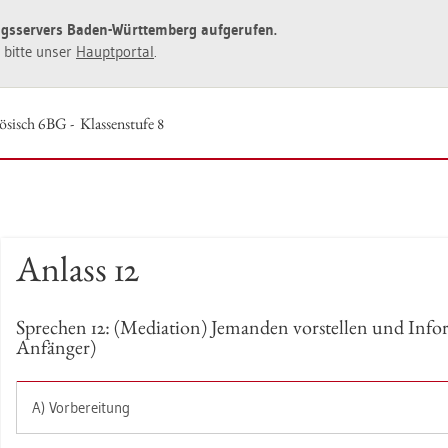
ngs­ser­vers Baden-Würt­tem­berg auf­ge­ru­fen.
ie bitte unser
Haupt­por­tal
.
ö­sisch 6BG - Klas­sen­stu­fe 8
An­lass 12
Spre­chen 12: (Me­dia­ti­on) Je­man­den vor­stel­len und In­for
An­fän­ger)
A) Vor­be­rei­tung