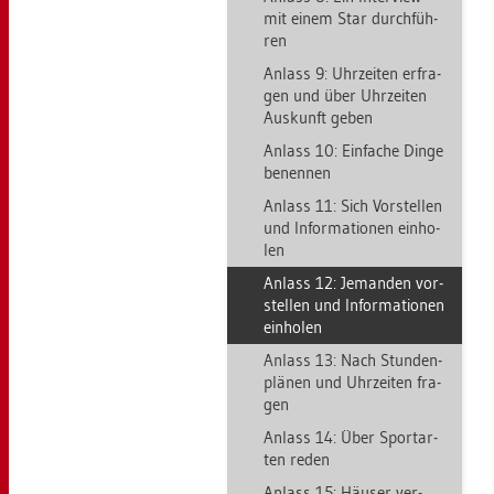
mit einem Star durch­füh­
ren
An­lass 9: Uhr­zei­ten er­fra­
gen und über Uhr­zei­ten
Aus­kunft geben
An­lass 10: Ein­fa­che Dinge
be­nen­nen
An­lass 11: Sich Vor­stel­len
und In­for­ma­tio­nen ein­ho­
len
An­lass 12: Je­man­den vor­
stel­len und In­for­ma­tio­nen
ein­ho­len
An­lass 13: Nach Stun­den­
plä­nen und Uhr­zei­ten fra­
gen
An­lass 14: Über Sport­ar­
ten reden
An­lass 15: Häu­ser ver­