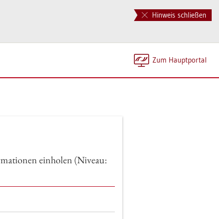
Hinweis schließen
Zum Haupt­por­tal
­ma­tio­nen ein­ho­len (Ni­veau: