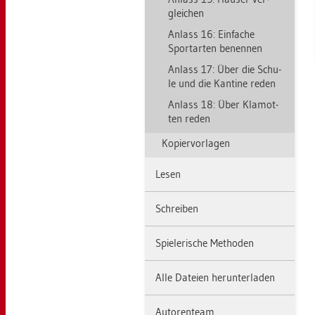
glei­chen
An­lass 16: Ein­fa­che
Sport­ar­ten be­nen­nen
An­lass 17: Über die Schu­
le und die Kan­ti­ne reden
An­lass 18: Über Kla­mot­
ten reden
Ko­pier­vor­la­gen
Lesen
Schrei­ben
Spie­le­ri­sche Me­tho­den
Alle Da­tei­en her­un­ter­la­den
Au­to­ren­team