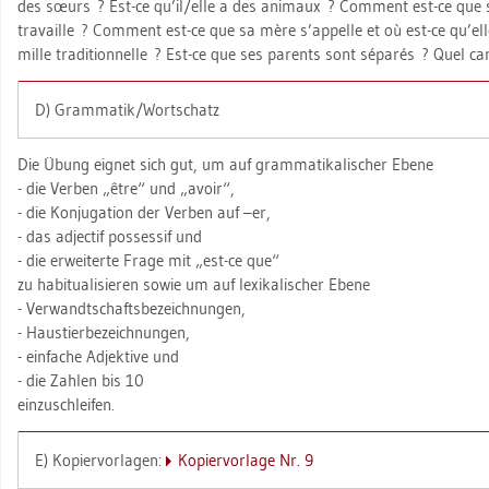
des sœurs ? Est-ce qu’il/elle a des ani­maux ? Com­ment est-ce que son
tra­vail­le ? Com­ment est-ce que sa mère s’ap­pel­le et où est-ce qu’elle 
mil­le tra­di­ti­on­nel­le ? Est-ce que ses par­ents sont séparés ? Quel ca
D) Gram­ma­tik/Wort­schatz
Die Übung eig­net sich gut, um auf gram­ma­ti­ka­li­scher Ebene
- die Ver­ben „être“ und „avoir“,
- die Kon­ju­ga­ti­on der Ver­ben auf –er,
- das ad­jec­tif pos­ses­sif und
- die er­wei­ter­te Frage mit „est-ce que“
zu ha­b­itua­li­sie­ren sowie um auf le­xi­ka­li­scher Ebene
- Ver­wandt­schafts­be­zeich­nun­gen,
- Haus­tier­be­zeich­nun­gen,
- ein­fa­che Ad­jek­ti­ve und
- die Zah­len bis 10
ein­zu­schlei­fen.
E) Ko­pier­vor­la­gen:
Ko­pier­vor­la­ge Nr. 9