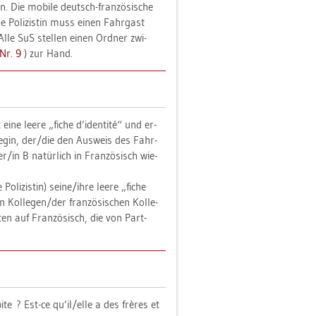
. Die mo­bi­le deutsch-fran­zö­si­sche
ede Po­li­zis­tin muss einen Fahr­gast
h. Alle SuS stel­len einen Ord­ner zwi­
 Nr. 9
) zur Hand.
hat eine leere „fiche d’iden­tité“ und er­
e­gin, der/die den Aus­weis des Fahr­
/in B na­tür­lich in Fran­zö­sisch wie­
o­li­zis­tin) seine/ihre leere „fiche
Kol­le­gen/der fran­zö­si­schen Kol­le­
en auf Fran­zö­sisch, die von Part­
­te ? Est-ce qu’il/elle a des frères et