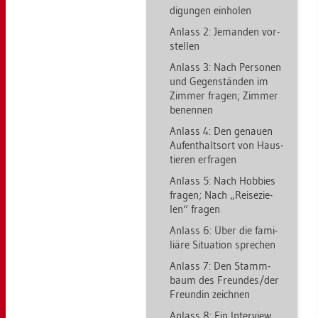
di­gun­gen ein­ho­len
An­lass 2: Je­man­den vor­
stel­len
An­lass 3: Nach Per­so­nen
und Ge­gen­stän­den im
Zim­mer fra­gen; Zim­mer
be­nen­nen
An­lass 4: Den ge­nau­en
Auf­ent­halts­ort von Haus­
tie­ren er­fra­gen
An­lass 5: Nach Hob­bies
fra­gen; Nach „Rei­se­zie­
len“ fra­gen
An­lass 6: Über die fa­mi­
liä­re Si­tua­ti­on spre­chen
An­lass 7: Den Stamm­
baum des Freun­des/der
Freun­din zeich­nen
An­lass 8: Ein In­ter­view