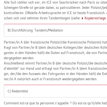
Alle SuS stel­len sich vor, im ICE von Saar­brü­cken nach Paris zu sit­zen
Schen­gen-Strei­fe ist ge­ra­de dabei, zu pa­trouil­lie­ren. Jeder Po­li­zist/j
kon­trol­lie­ren. Of­fi­zi­el­le Ar­beits­spra­che im ICE ist heute Fran­zö­sisc
schen sich und neh­men ihren Tan­dem­bo­gen (siehe
Ko­pier­vor­la­ge
B) Durch­füh­rung: Tan­dem/Me­dia­ti­on
Part­ner/in A (der fran­zö­si­sche Po­li­zist/die fran­zö­si­sche Po­li­zis­tin) 
fragt von Part­ner/in B (dem deut­schen Kol­le­gen/der deut­schen Kol­l
gas­tes in den Hän­den hält) die Daten auf Fran­zö­sisch, die von Part­ner
der­ge­ge­ben wer­den.
An­schlie­ßend nimmt Part­ner/in B (der deut­sche Po­li­zist/die deut­sche P
d’iden­tité“ zur Hand und er­fragt von Part­ner/in A (dem fran­zö­si­schen 
gin, der/die den Aus­weis des Fahr­gas­tes in den Hän­den hält) die Dat
ner/in A na­tür­lich auch in Fran­zö­sisch wie­der­ge­ge­ben wer­den.
C) Re­de­mit­tel
Com­ment est-ce que ta per­son­ne s’ap­pel­le ? Où est-ce qu’il/elle ha­bi