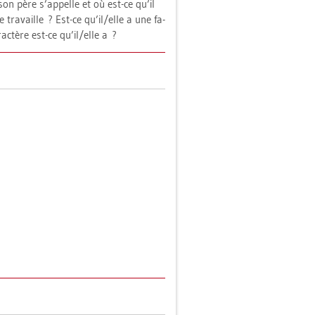
 père s’ap­pel­le et où est-ce qu’il
tra­vail­le ? Est-ce qu’il/elle a une fa­
­ractère est-ce qu’il/elle a ?