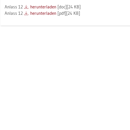
An­lass 12
her­un­ter­la­den
[doc][24 KB]
An­lass 12
her­un­ter­la­den
[pdf][24 KB]