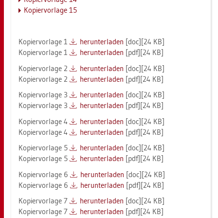
Ko­pier­vor­la­ge 15
Ko­pier­vor­la­ge 1
her­un­ter­la­den
[doc][24 KB]
Ko­pier­vor­la­ge 1
her­un­ter­la­den
[pdf][24 KB]
Ko­pier­vor­la­ge 2
her­un­ter­la­den
[doc][24 KB]
Ko­pier­vor­la­ge 2
her­un­ter­la­den
[pdf][24 KB]
Ko­pier­vor­la­ge 3
her­un­ter­la­den
[doc][24 KB]
Ko­pier­vor­la­ge 3
her­un­ter­la­den
[pdf][24 KB]
Ko­pier­vor­la­ge 4
her­un­ter­la­den
[doc][24 KB]
Ko­pier­vor­la­ge 4
her­un­ter­la­den
[pdf][24 KB]
Ko­pier­vor­la­ge 5
her­un­ter­la­den
[doc][24 KB]
Ko­pier­vor­la­ge 5
her­un­ter­la­den
[pdf][24 KB]
Ko­pier­vor­la­ge 6
her­un­ter­la­den
[doc][24 KB]
Ko­pier­vor­la­ge 6
her­un­ter­la­den
[pdf][24 KB]
Ko­pier­vor­la­ge 7
her­un­ter­la­den
[doc][24 KB]
Ko­pier­vor­la­ge 7
her­un­ter­la­den
[pdf][24 KB]