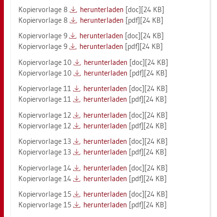
Ko­pier­vor­la­ge 8
her­un­ter­la­den
[doc][24 KB]
Ko­pier­vor­la­ge 8
her­un­ter­la­den
[pdf][24 KB]
Ko­pier­vor­la­ge 9
her­un­ter­la­den
[doc][24 KB]
Ko­pier­vor­la­ge 9
her­un­ter­la­den
[pdf][24 KB]
Ko­pier­vor­la­ge 10
her­un­ter­la­den
[doc][24 KB]
Ko­pier­vor­la­ge 10
her­un­ter­la­den
[pdf][24 KB]
Ko­pier­vor­la­ge 11
her­un­ter­la­den
[doc][24 KB]
Ko­pier­vor­la­ge 11
her­un­ter­la­den
[pdf][24 KB]
Ko­pier­vor­la­ge 12
her­un­ter­la­den
[doc][24 KB]
Ko­pier­vor­la­ge 12
her­un­ter­la­den
[pdf][24 KB]
Ko­pier­vor­la­ge 13
her­un­ter­la­den
[doc][24 KB]
Ko­pier­vor­la­ge 13
her­un­ter­la­den
[pdf][24 KB]
Ko­pier­vor­la­ge 14
her­un­ter­la­den
[doc][24 KB]
Ko­pier­vor­la­ge 14
her­un­ter­la­den
[pdf][24 KB]
Ko­pier­vor­la­ge 15
her­un­ter­la­den
[doc][24 KB]
Ko­pier­vor­la­ge 15
her­un­ter­la­den
[pdf][24 KB]