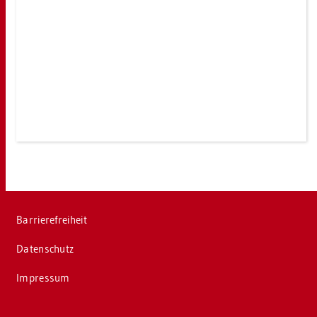
Bar­rie­re­frei­heit
Da­ten­schutz
Im­pres­sum