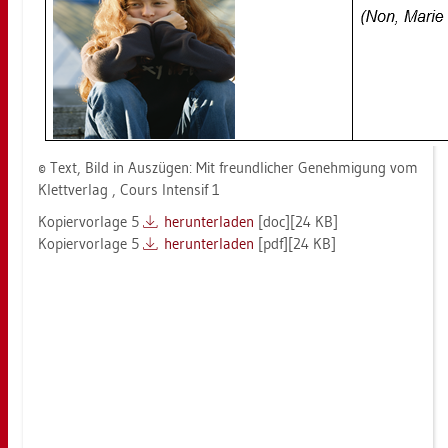
© Text, Bild in Aus­zü­gen: Mit freund­li­cher Ge­neh­mi­gung vom
Klett­ver­lag , Cours In­ten­sif 1
Ko­pier­vor­la­ge 5
her­un­ter­la­den
[doc][24 KB]
Ko­pier­vor­la­ge 5
her­un­ter­la­den
[pdf][24 KB]