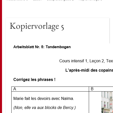
Ko­pier­vor­la­ge 5