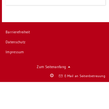
Bar­rie­re­frei­heit
Da­ten­schutz
Im­pres­sum
Zum Sei­ten­an­fang
Co­
E-Mail an Sei­ten­be­treu­ung
py­
right