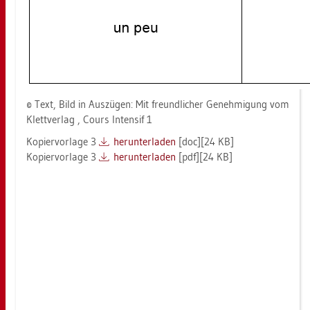
© Text, Bild in Aus­zü­gen: Mit freund­li­cher Ge­neh­mi­gung vom
Klett­ver­lag , Cours In­ten­sif 1
Ko­pier­vor­la­ge 3
her­un­ter­la­den
[doc][24 KB]
Ko­pier­vor­la­ge 3
her­un­ter­la­den
[pdf][24 KB]