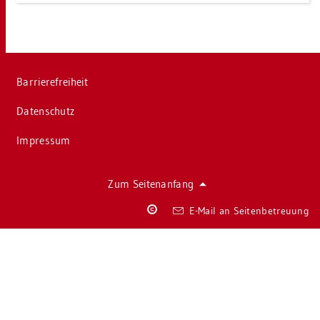
Bar­rie­re­frei­heit
Da­ten­schutz
Im­pres­sum
Zum Sei­ten­an­fang
Co­
E-Mail an Sei­ten­be­treu­ung
py­
right