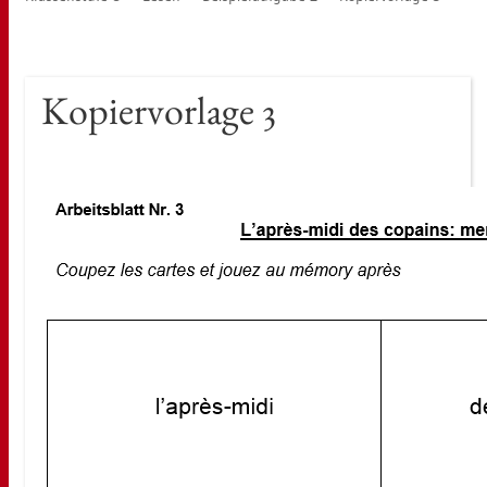
Ko­pier­vor­la­ge 3