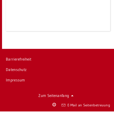
Bar­rie­re­frei­heit
Da­ten­schutz
Im­pres­sum
Zum Sei­ten­an­fang
Co­
E-Mail an Sei­ten­be­treu­ung
py­