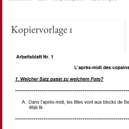
Ko­pier­vor­la­ge 1