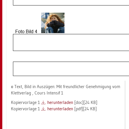
© Text, Bild in Aus­zü­gen: Mit freund­li­cher Ge­neh­mi­gung vom
Klett­ver­lag , Cours In­ten­sif 1
Ko­pier­vor­la­ge 1
her­un­ter­la­den
[doc][24 KB]
Ko­pier­vor­la­ge 1
her­un­ter­la­den
[pdf][24 KB]