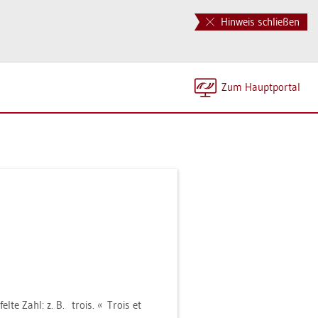
Hinweis schließen
Zum Haupt­por­tal
fel­te Zahl: z. B. trois. « Trois et