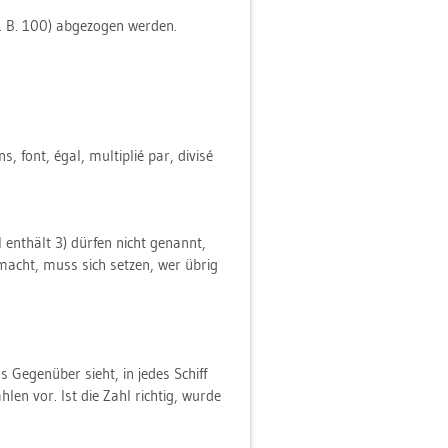
 B. 100) ab­ge­zo­gen wer­den.
, font, égal, mul­ti­plié par, divisé
 ent­hält 3) dür­fen nicht ge­nannt,
 macht, muss sich set­zen, wer übrig
s Ge­gen­über sieht, in jedes Schiff
h­len vor. Ist die Zahl rich­tig, wurde