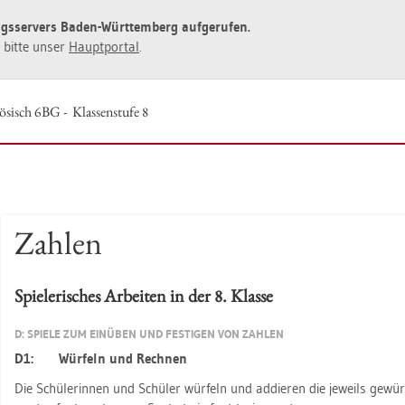
ngs­ser­vers Baden-Würt­tem­berg auf­ge­ru­fen.
ie bitte unser
Haupt­por­tal
.
ö­sisch 6BG - Klas­sen­stu­fe 8
Zah­len
Spie­le­ri­sches Ar­bei­ten in der 8. Klas­se
D: SPIE­LE ZUM EIN­ÜBEN UND FES­TI­GEN VON ZAH­LEN
D1: Wür­feln und Rech­nen
Die Schü­le­rin­nen und Schü­ler wür­feln und ad­die­ren die je­weils ge­wür­