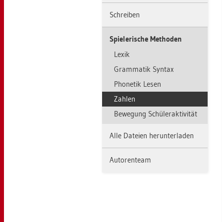
Schrei­ben
Spie­le­ri­sche Me­tho­den
Lexik
Gram­ma­tik Syn­tax
Pho­ne­tik Lesen
Zah­len
Be­we­gung Schü­ler­ak­ti­vi­tät
Alle Da­tei­en her­un­ter­la­den
Au­to­ren­team