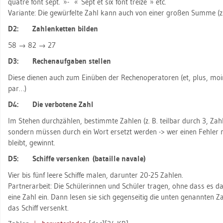
quat­re font sept. »- « Sept et six font trei­ze » etc.
Va­ri­an­te: Die ge­wür­fel­te Zahl kann auch von einer gro­ßen Summe (z.
D2: Zah­len­ket­ten bil­den
58 → 82 → 27
D3: Re­chen­auf­ga­ben stel­len
Diese die­nen auch zum Ein­üben der Re­chen­ope­ra­to­ren (et, plus, moins
par…)
D4: Die ver­bo­te­ne Zahl
Im Ste­hen durch­zäh­len, be­stimm­te Zah­len (z. B. teil­bar durch 3, Zahl
son­dern müs­sen durch ein Wort er­setzt wer­den -> wer einen Feh­ler
bleibt, ge­winnt.
D5: Schif­fe ver­sen­ken (ba­tail­le na­va­le)
Vier bis fünf leere Schif­fe malen, dar­un­ter 20-25 Zah­len.
Part­ner­ar­beit: Die Schü­le­rin­nen und Schü­ler tra­gen, ohne dass es da
eine Zahl ein. Dann lesen sie sich ge­gen­sei­tig die unten ge­nann­ten Za
das Schiff ver­senkt.