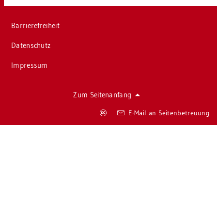
Bar­rie­re­frei­heit
Da­ten­schutz
Im­pres­sum
Zum Sei­ten­an­fang
Co­
E-Mail an Sei­ten­be­treu­ung
py­
right