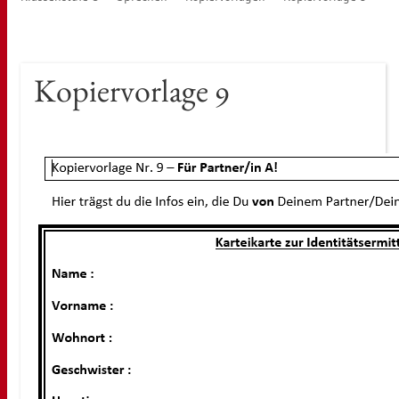
Ko­pier­vor­la­ge 9