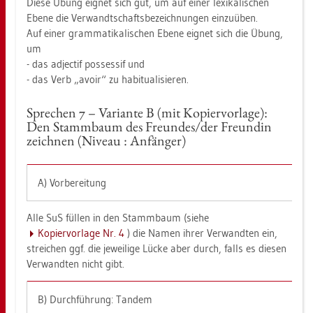
Diese Übung eig­net sich gut, um auf einer le­xi­ka­li­schen
Ebene die Ver­wandt­schafts­be­zeich­nun­gen ein­zu­üben.
Auf einer gram­ma­ti­ka­li­schen Ebene eig­net sich die Übung,
um
- das ad­jec­tif pos­ses­sif und
- das Verb „avoir“ zu ha­b­itua­li­sie­ren.
Spre­chen 7 – Va­ri­an­te B (mit Ko­pier­vor­la­ge):
Den Stamm­baum des Freun­des/der Freun­din
zeich­nen (Ni­veau : An­fän­ger)
A) Vor­be­rei­tung
Alle SuS fül­len in den Stamm­baum (siehe
Ko­pier­vor­la­ge Nr. 4
) die Namen ihrer Ver­wand­ten ein,
strei­chen ggf. die je­wei­li­ge Lücke aber durch, falls es die­sen
Ver­wand­ten nicht gibt.
B) Durch­füh­rung: Tan­dem