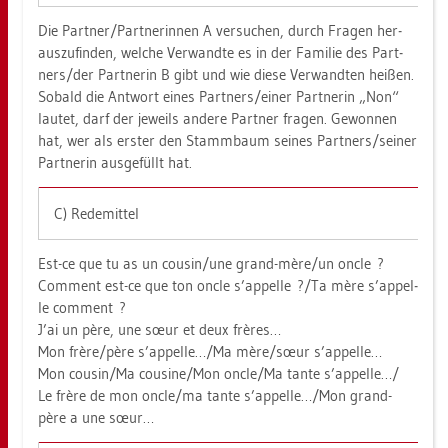
Die Part­ner/Part­ne­rin­nen A ver­su­chen, durch Fra­gen her­
aus­zu­fin­den, wel­che Ver­wand­te es in der Fa­mi­lie des Part­
ners/der Part­ne­rin B gibt und wie diese Ver­wand­ten hei­ßen.
So­bald die Ant­wort eines Part­ners/einer Part­ne­rin „Non“
lau­tet, darf der je­weils an­de­re Part­ner fra­gen. Ge­won­nen
hat, wer als ers­ter den Stamm­baum sei­nes Part­ners/sei­ner
Part­ne­rin aus­ge­füllt hat.
C) Re­de­mit­tel
Est-ce que tu as un cou­sin/une grand-mère/un oncle ?
Com­ment est-ce que ton oncle s’ap­pel­le ?/Ta mère s’ap­pel­
le com­ment ?
J’ai un père, une sœur et deux frères…
Mon frère/père s’ap­pel­le…/Ma mère/sœur s’ap­pel­le…
Mon cou­sin/Ma cou­si­ne/Mon oncle/Ma tante s’ap­pel­le…/
Le frère de mon oncle/ma tante s’ap­pel­le…/Mon grand-
père a une sœur…