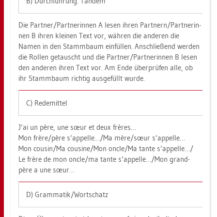
B) Durch­füh­rung: Tan­dem
Die Part­ner/Part­ne­rin­nen A lesen ihren Part­nern/Part­ne­rin­
nen B ihren klei­nen Text vor, wäh­ren die an­de­ren die
Namen in den Stamm­baum ein­fül­len. An­schlie­ßend wer­den
die Rol­len ge­tauscht und die Part­ner/Part­ne­rin­nen B lesen
den an­de­ren ihren Text vor. Am Ende über­prü­fen alle, ob
ihr Stamm­baum rich­tig aus­ge­füllt wurde.
C) Re­de­mit­tel
J’ai un père, une sœur et deux frères…
Mon frère/père s’ap­pel­le…/Ma mère/sœur s’ap­pel­le…
Mon cou­sin/Ma cou­si­ne/Mon oncle/Ma tante s’ap­pel­le…/
Le frère de mon oncle/ma tante s’ap­pel­le…/Mon grand-
père a une sœur…
D) Gram­ma­tik/Wort­schatz