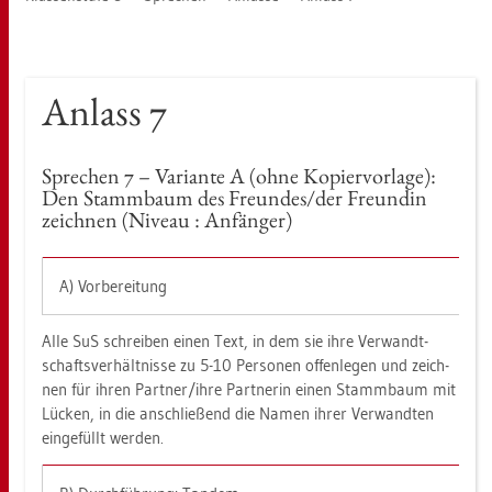
An­lass 7
Spre­chen 7 – Va­ri­an­te A (ohne Ko­pier­vor­la­ge):
Den Stamm­baum des Freun­des/der Freun­din
zeich­nen (Ni­veau : An­fän­ger)
A) Vor­be­rei­tung
Alle SuS schrei­ben einen Text, in dem sie ihre Ver­wandt­
schafts­ver­hält­nis­se zu 5-10 Per­so­nen of­fen­le­gen und zeich­
nen für ihren Part­ner/ihre Part­ne­rin einen Stamm­baum mit
Lü­cken, in die an­schlie­ßend die Namen ihrer Ver­wand­ten
ein­ge­füllt wer­den.