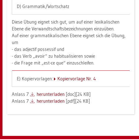
D) Gram­ma­tik/Wort­schatz
Diese Übung eig­net sich gut, um auf einer le­xi­ka­li­schen
Ebene die Ver­wandt­schafts­be­zeich­nun­gen ein­zu­üben.
Auf einer gram­ma­ti­ka­li­schen Ebene eig­net sich die Übung,
um
- das ad­jec­tif pos­ses­sif und
- das Verb „avoir“ zu ha­b­itua­li­sie­ren sowie
- die Frage mit „est-ce que“ ein­zu­schlei­fen.
E) Ko­pier­vor­la­gen:
Ko­pier­vor­la­ge Nr. 4
An­lass 7
her­un­ter­la­den
[doc][24 KB]
An­lass 7
her­un­ter­la­den
[pdf][24 KB]