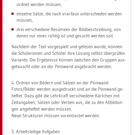
ord­net wer­den müs­sen,
ein­zel­ne Sätze, die nach vrai-faux un­ter­schie­den wer­den
müs­sen,
drei ver­schie­de­ne Re­sü­mees der Bild­be­schrei­bung, von
denen nur eines rich­tig ist und ge­sucht wer­den soll.
Nach­dem der Text vor­ge­spielt und ge­le­sen wurde, kön­nen
die Schü­le­rin­nen und Schü­ler ihre Lö­sung selbst über­prü­fen.
Va­ri­an­te: Die Er­geb­nis­se kön­nen zwi­schen den Grup­pen aus­
ge­tauscht oder an der Pinn­wand an­ge­bracht wer­den.
4. Ord­nen von Bil­dern und Sät­zen an der Pinn­wand
Fotos/Bil­der wer­den aus­ge­druckt und an die Pinn­wand ge­
hef­tet. Dazu gibt die Lehr­kraft ver­schie­de­ne Kärt­chen mit
Zeit­an­ga­ben, Sät­zen oder Ver­ben aus, die zu den Ab­bil­dun­
gen an­ge­hef­tet wer­den müs­sen.
Neue Struk­tu­ren müs­sen vor­ent­las­tet wer­den.
5. Ar­beits­tei­li­ge Auf­ga­ben