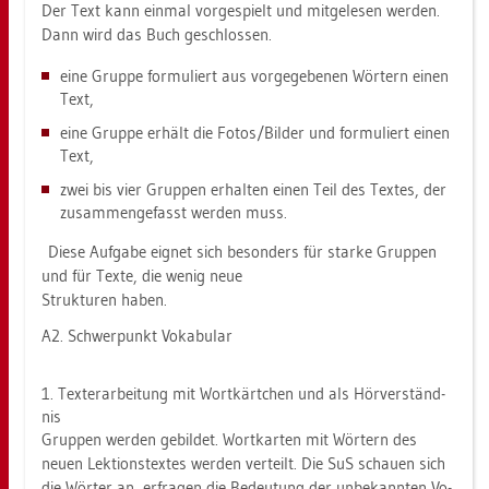
Der Text kann ein­mal vor­ge­spielt und mit­ge­le­sen wer­den.
Dann wird das Buch ge­schlos­sen.
eine Grup­pe for­mu­liert aus vor­ge­ge­be­nen Wör­tern einen
Text,
eine Grup­pe er­hält die Fotos/Bil­der und for­mu­liert einen
Text,
zwei bis vier Grup­pen er­hal­ten einen Teil des Tex­tes, der
zu­sam­men­ge­fasst wer­den muss.
Diese Auf­ga­be eig­net sich be­son­ders für star­ke Grup­pen
und für Texte, die wenig neue
Struk­tu­ren haben.
A2. Schwer­punkt Vo­ka­bu­lar
1. Tex­ter­ar­bei­tung mit Wort­kärt­chen und als Hör­ver­ständ­
nis
Grup­pen wer­den ge­bil­det. Wort­kar­ten mit Wör­tern des
neuen Lek­ti­ons­tex­tes wer­den ver­teilt. Die SuS schau­en sich
die Wör­ter an, er­fra­gen die Be­deu­tung der un­be­kann­ten Vo­