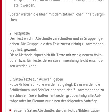
stellt wer­den.
Spä­ter wer­den die Ideen mit dem tat­säch­li­chen In­halt ver­gli­
chen.
2. Text­puz­zle
Der Text wird in Ab­schnit­te zer­schnit­ten und in Grup­pen ge­
ge­ben. Die Grup­pe, die den Text zu­erst rich­tig zu­sam­men­ge­
fügt hat, ge­winnt.
Diese Me­tho­de eig­net sich für Texte mit wenig neuem Vo­ka­
bu­lar bzw. für Texte, deren Zu­sam­men­hang leicht er­schlos­
sen wer­den kann.
3. Sätze/Texte zur Aus­wahl geben
Fotos/Bil­der auf Folie wer­den auf­ge­legt. Dazu wer­den die
Schü­le­rin­nen und Schü­ler an­ge­regt, den Zu­sam­men­hang zu
er­schlie­ßen. Sie er­hal­ten ent­we­der grup­pen­tei­lig alle Auf­
trä­ge oder im Ple­num nur einen der fol­gen­den Auf­trä­ge:
ein­zel­ne Sätze/Ab­schnit­te, die den Fotos/Bil­dern zu­ge­