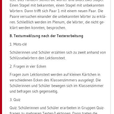
Einen Sta­pel mit be­kann­ten, einen Sta­pel mit un­be­kann­ten
Wör­tern. Dann trifft sich Paar 1 mit einem neuen Paar. Die
Paare ver­su­chen ein­an­der die un­be­kann­ten Wör­ter zu er­klä­
ren. Schließ­lich wer­den im Ple­num, die Wör­ter, die nicht ge­
klärt wer­den konn­ten, be­spro­chen.
B. Text­um­wäl­zung nach der Tex­ter­ar­bei­tung
1. Mots-clé
Schü­le­rin­nen und Schü­ler er­zäh­len sich zu zweit an­hand von
Schlüs­sel­wör­tern den Lek­ti­ons­text.
2. Fra­gen in vier Ecken
Fra­gen zum Lek­ti­ons­text wer­den auf klei­nen Kärt­chen in
ver­schie­de­nen Ecken des Klas­sen­zim­mers aus­ge­legt. Die
Schü­le­rin­nen und Schü­ler be­we­gen sich im Klas­sen­zim­mer
und be­fra­gen sich ge­gen­sei­tig.
3. Quiz
Quiz: Schü­le­rin­nen und Schü­ler er­ar­bei­ten in Grup­pen Quiz­
fra­gen zu meh­re­ren Tex­ten/Lek­tio­nen. Dann tre­ten die