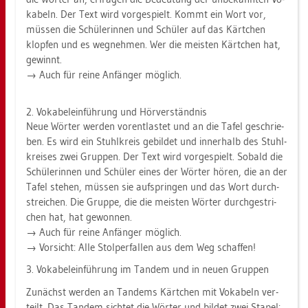
ka­beln. Der Text wird vor­ge­spielt. Kommt ein Wort vor,
müs­sen die Schü­le­rin­nen und Schü­ler auf das Kärt­chen
klop­fen und es weg­neh­men. Wer die meis­ten Kärt­chen hat,
ge­winnt.
→ Auch für reine An­fän­ger mög­lich.
2. Vo­ka­be­l­ein­füh­rung und Hör­ver­ständ­nis
Neue Wör­ter wer­den vor­ent­las­tet und an die Tafel ge­schrie­
ben. Es wird ein Stuhl­kreis ge­bil­det und in­ner­halb des Stuhl­
krei­ses zwei Grup­pen. Der Text wird vor­ge­spielt. So­bald die
Schü­le­rin­nen und Schü­ler eines der Wör­ter hören, die an der
Tafel ste­hen, müs­sen sie auf­sprin­gen und das Wort durch­
strei­chen. Die Grup­pe, die die meis­ten Wör­ter durch­ge­stri­
chen hat, hat ge­won­nen.
→ Auch für reine An­fän­ger mög­lich.
→ Vor­sicht: Alle Stol­per­fal­len aus dem Weg schaf­fen!
3. Vo­ka­be­l­ein­füh­rung im Tan­dem und in neuen Grup­pen
Zu­nächst wer­den an Tan­dems Kärt­chen mit Vo­ka­beln ver­
teilt. Das Tan­dem sich­tet die Wör­ter und bil­det zwei Sta­pel: