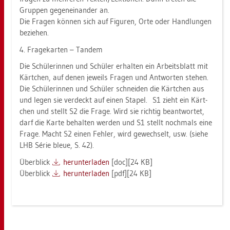
Grup­pen ge­gen­ein­an­der an.
Die Fra­gen kön­nen sich auf Fi­gu­ren, Orte oder Hand­lun­gen
be­zie­hen.
4. Fra­ge­kar­ten – Tan­dem
Die Schü­le­rin­nen und Schü­ler er­hal­ten ein Ar­beits­blatt mit
Kärt­chen, auf denen je­weils Fra­gen und Ant­wor­ten ste­hen.
Die Schü­le­rin­nen und Schü­ler schnei­den die Kärt­chen aus
und legen sie ver­deckt auf einen Sta­pel. S1 zieht ein Kärt­
chen und stellt S2 die Frage. Wird sie rich­tig be­ant­wor­tet,
darf die Karte be­hal­ten wer­den und S1 stellt noch­mals eine
Frage. Macht S2 einen Feh­ler, wird ge­wech­selt, usw. (siehe
LHB Série bleue, S. 42).
Über­blick
her­un­ter­la­den
[doc][24 KB]
Über­blick
her­un­ter­la­den
[pdf][24 KB]