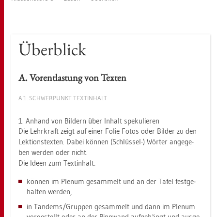
Über­blick
A. Vor­ent­las­tung von Tex­ten
A.1. SCHWER­PUNKT TEXTIN­HALT
1. An­hand von Bil­dern über In­halt spe­ku­lie­ren
Die Lehr­kraft zeigt auf einer Folie Fotos oder Bil­der zu den
Lek­ti­ons­tex­ten. Dabei kön­nen (Schlüs­sel-) Wör­ter an­ge­ge­
ben wer­den oder nicht.
Die Ideen zum Textin­halt:
kön­nen im Ple­num ge­sam­melt und an der Tafel fest­ge­
hal­ten wer­den,
in Tan­dems/Grup­pen ge­sam­melt und dann im Ple­num
vor­ge­stellt oder an der Pinn­wand auf­ge­hängt und aus­ge­