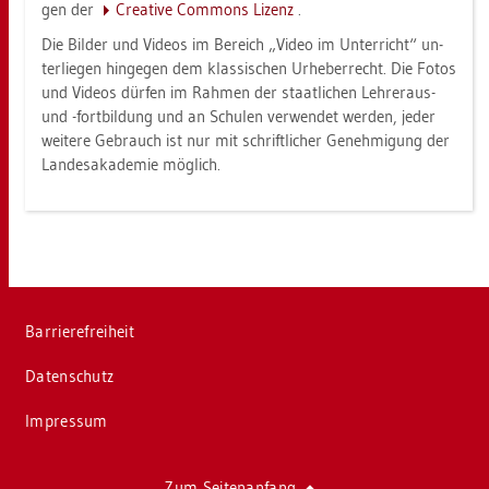
gen der
Crea­ti­ve Com­mons Li­zenz
.
Die Bil­der und Vi­de­os im Be­reich „Video im Un­ter­richt“ un­
ter­lie­gen hin­ge­gen dem klas­si­schen Ur­he­ber­recht. Die Fotos
und Vi­de­os dür­fen im Rah­men der staat­li­chen Leh­rer­aus-
und -fort­bil­dung und an Schu­len ver­wen­det wer­den, jeder
wei­te­re Ge­brauch ist nur mit schrift­li­cher Ge­neh­mi­gung der
Lan­des­aka­de­mie mög­lich.
Bar­rie­re­frei­heit
Da­ten­schutz
Im­pres­sum
Zum Sei­ten­an­fang