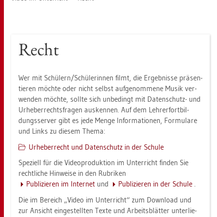
Recht
Wer mit Schü­lern/Schü­le­rin­nen filmt, die Er­geb­nis­se prä­sen­
tie­ren möch­te oder nicht selbst auf­ge­nom­me­ne Musik ver­
wen­den möch­te, soll­te sich un­be­dingt mit Da­ten­schutz- und
Ur­he­ber­rechts­fra­gen aus­ken­nen. Auf dem Leh­rer­fort­bil­
dungs­ser­ver gibt es jede Menge In­for­ma­tio­nen, For­mu­la­re
und Links zu die­sem Thema:
Ur­he­ber­recht und Da­ten­schutz in der Schu­le
Spe­zi­ell für die Vi­deo­pro­duk­ti­on im Un­ter­richt fin­den Sie
recht­li­che Hin­wei­se in den Ru­bri­ken
Pu­bli­zie­ren im In­ter­net
und
Pu­bli­zie­ren in der Schu­le
.
Die im Be­reich „Video im Un­ter­richt“ zum Down­load und
zur An­sicht ein­ge­stell­ten Texte und Ar­beits­blät­ter un­ter­lie­