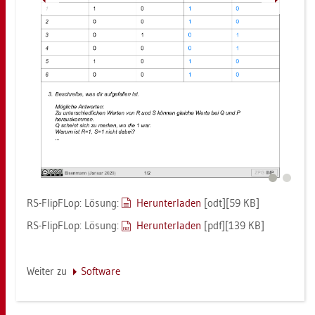
RS-Flip­FLop: Lö­sung:
Her­un­ter­la­den
[odt][59 KB]
RS-Flip­FLop: Lö­sung:
Her­un­ter­la­den
[pdf][139 KB]
Wei­ter zu
Soft­ware