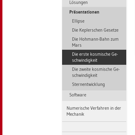
Lö­sun­gen
Prä­sen­ta­tio­nen
El­lip­se
Die Kep­ler­schen Ge­set­ze
Die Hoh­mann-Bahn zum
Mars
Die erste kos­mi­sche Ge­
schwin­dig­keit
Die zwei­te kos­mi­sche Ge­
schwin­dig­keit
Stern­ent­wick­lung
Soft­ware
Nu­me­ri­sche Ver­fah­ren in der
Me­cha­nik