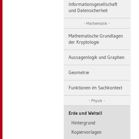
In­for­ma­ti­ons­ge­sell­schaft
und Da­ten­si­cher­heit
Ma­the­ma­tik
Ma­the­ma­ti­sche Grund­la­gen
der Kryp­to­lo­gie
Aus­sa­gen­lo­gik und Gra­phen
Geo­me­trie
Funk­tio­nen im Sach­kon­text
Phy­sik
Erde und Welt­all
Hin­ter­grund
Ko­pier­vor­la­gen