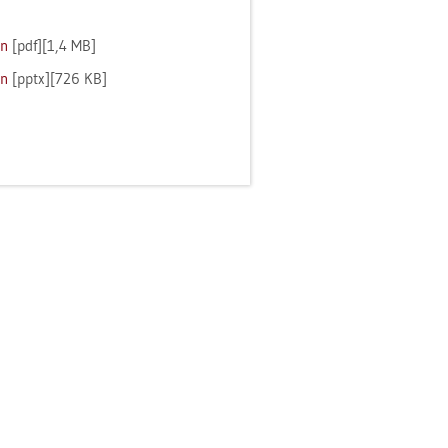
en
[pdf][1,4 MB]
en
[pptx][726 KB]