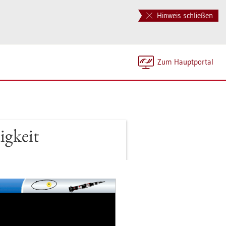
Hinweis schließen
Zum Haupt­por­tal
ig­keit