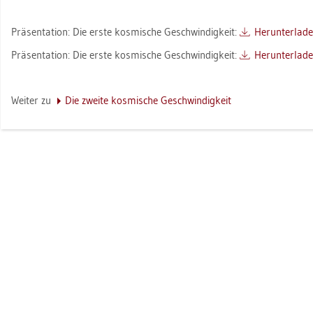
Prä­sen­ta­ti­on: Die erste kos­mi­sche Ge­schwin­dig­keit:
Her­un­ter­la­d
Prä­sen­ta­ti­on: Die erste kos­mi­sche Ge­schwin­dig­keit:
Her­un­ter­la­d
Wei­ter zu
Die zwei­te kos­mi­sche Ge­schwin­dig­keit