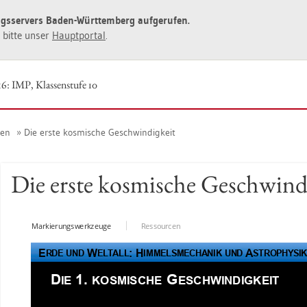
ngs­ser­vers Baden-Würt­tem­berg auf­ge­ru­fen.
ie bitte unser
Haupt­por­tal
.
6: IMP, Klas­sen­stu­fe 10
nen
Die erste kos­mi­sche Ge­schwin­dig­keit
Die erste kos­mi­sche Ge­schwin­d