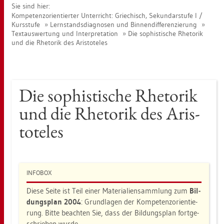
Sie sind hier:
Kom­pe­tenz­ori­en­tier­ter Un­ter­richt: Grie­chisch, Se­kun­dar­stu­fe I /
Kurs­stu­fe
Lern­stands­dia­gno­sen und Bin­nen­dif­fe­ren­zie­rung
Text­aus­wer­tung und In­ter­pre­ta­ti­on
Die so­phis­ti­sche Rhe­to­rik
und die Rhe­to­rik des Aris­to­te­les
Die so­phis­ti­sche Rhe­to­rik
und die Rhe­to­rik des Aris­
to­te­les
IN­FO­BOX
Diese Seite ist Teil einer Ma­te­ria­li­en­samm­lung zum
Bil­
dungs­plan 2004
: Grund­la­gen der Kom­pe­tenz­ori­en­tie­
rung. Bitte be­ach­ten Sie, dass der Bil­dungs­plan fort­ge­
schrie­ben wurde.