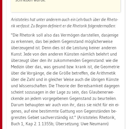
Aris­to­te­les hat unter an­de­rem auch ein Lehr­buch über die Rhe­to­
rik ver­fasst. Zu Be­ginn de­fi­niert er die Rhe­to­rik fol­gen­der­ma­ßen:
"Die Rhe­to­rik soll also das Ver­mö­gen dar­stel­len, das­je­ni­ge
zu er­ken­nen, das bei jedem Ge­gen­stand mög­li­cher­wei­se
über­zeu­gend ist. Denn dies ist die Leis­tung kei­ner an­de­ren
Kunst. Jede von den an­de­ren Küns­ten näm­lich be­lehrt und
über­zeugt über den ihr zu­kom­men­den Ge­gen­stand: wie die
Me­di­zin über das, was ge­sund bzw. krank ist, die Geo­me­trie
über die Vor­gän­ge, die die Größe be­tref­fen, die Arith­me­tik
über die Zahl und in glei­cher Weise auch die üb­ri­gen Küns­te
und Wis­sen­schaf­ten. Die Theo­rie der Be­red­sam­keit da­ge­gen
scheint so­zu­sa­gen in der Lage zu sein, das Glau­ben­er­we­
cken­de an jedem vor­ge­ge­be­nen Ge­gen­stand zu be­ur­tei­len.
Darum be­haup­ten wir auch von ihr, dass sie nicht für ein ei­
ge­nes, auf eine be­stimm­te Gat­tung von Ge­gen­stän­den be­
grenz­tes Ge­biet sach­ver­stän­dig ist." (Aris­to­te­les Rhe­to­rik,
Buch 1, Kap 2. 1 1355b; Über­set­zung: Uwe Neu­mann)