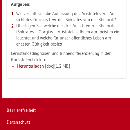
Auf­ga­ben:
Wie ver­hält sich die Auf­fas­sung des Aris­to­te­les zur An­
sicht des Gor­gi­as bzw. des So­kra­tes von der Rhe­to­rik?
Über­le­gen Sie, wel­che der drei An­sich­ten zur Rhe­to­rik
(So­kra­tes – Gor­gi­as – Aris­to­te­les) Ihnen am meis­ten ein­
leuch­tet und wel­che für unser öf­fent­li­ches Leben am
ehes­ten Gül­tig­keit be­sitzt!
Lern­stands­dia­gno­sen und Bin­nen­dif­fe­ren­zie­rung in der
Kurs­stu­fen-Lek­tü­re:
Her­un­ter­la­den
[doc][1,2 MB]
Bar­rie­re­frei­heit
Da­ten­schutz