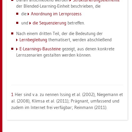
der Blen­ded-Learning-Ein­heit be­schrie­ben, die
die
An­ord­nung im Lern­pro­zess
und
die Se­quen­zie­rung
be­tref­fen.
Nach einem drit­ten Teil, der die Be­deu­tung der
Lern­be­glei­tung
the­ma­ti­sert, wer­den ab­schlie­ßend
E-Learnings-Bau­stei­ne
ge­zeigt, aus denen kon­kre­te
Lern­sze­na­ri­en ge­stal­ten wer­den kön­nen.
1
Hier sind v.a. zu nen­nen Is­sing et al. (2002), Nie­ge­mann et
al. (2008), Klim­sa et al. (2011); Prä­gnant, um­fas­send und
zudem im In­ter­net frei ver­füg­bar; Rein­mann (2011).