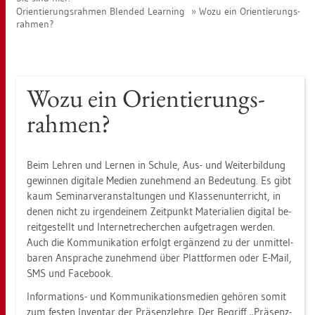
Ori­en­tie­rungs­rah­men Blen­ded Learning
Wozu ein Ori­en­tie­rungs­
rah­men?
Wozu ein Ori­en­tie­rungs­
rah­men?
Beim Leh­ren und Ler­nen in Schu­le, Aus- und Wei­ter­bil­dung
ge­win­nen di­gi­ta­le Me­di­en zu­neh­mend an Be­deu­tung. Es gibt
kaum Se­mi­nar­ver­an­stal­tun­gen und Klas­sen­un­ter­richt, in
denen nicht zu ir­gend­ei­nem Zeit­punkt Ma­te­ria­li­en di­gi­tal be­
reit­ge­stellt und In­ter­net­re­cher­chen auf­ge­tra­gen wer­den.
Auch die Kom­mu­ni­ka­ti­on er­folgt er­gän­zend zu der un­mit­tel­
ba­ren An­spra­che zu­neh­mend über Platt­for­men oder E-Mail,
SMS und Face­book.
In­for­ma­ti­ons- und Kom­mu­ni­ka­ti­ons­me­di­en ge­hö­ren somit
zum fes­ten In­ven­tar der Prä­senz­leh­re. Der Be­griff „Prä­senz­