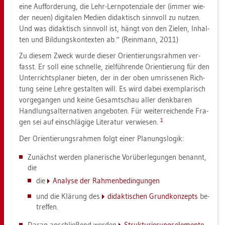
eine Auf­for­de­rung, die Lehr-Lern­po­ten­zia­le der (immer wie­
der neuen) di­gi­ta­len Me­di­en di­dak­tisch sinn­voll zu nut­zen.
Und was di­dak­tisch sinn­voll ist, hängt von den Zie­len, In­hal­
ten und Bil­dungs­kon­tex­ten ab.“ (Rein­mann, 2011)
Zu die­sem Zweck wurde die­ser Ori­en­tie­rungs­rah­men ver­
fasst. Er soll eine schnel­le, ziel­füh­ren­de Ori­en­tie­rung für den
Un­ter­richts­pla­ner bie­ten, der in der oben um­ris­se­nen Rich­
tung seine Lehre ge­stal­ten will. Es wird dabei ex­em­pla­risch
vor­ge­gan­gen und keine Ge­samt­schau aller denk­ba­ren
Hand­lungs­al­ter­na­ti­ven an­ge­bo­ten. Für wei­ter­rei­chen­de Fra­
1
gen sei auf ein­schlä­gi­ge Li­te­ra­tur ver­wie­sen.
Der Ori­en­tie­rungs­rah­men folgt einer Pla­nungs­lo­gik:
Zu­nächst wer­den pla­ne­ri­sche Vor­über­le­gun­gen be­nannt,
die
die
Ana­ly­se der Rah­men­be­din­gun­gen
und die Klä­rung des
di­dak­ti­schen Grund­kon­zepts
be­
tref­fen.
Daran an­schlie­ßend wer­den
Struk­tu­rie­rungs­ele­men­te