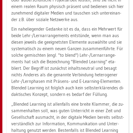
einem rea­len Raum phy­sisch prä­sent und be­die­nen sich hier
zu­neh­mend di­gi­ta­ler Me­di­en und tau­schen sich un­ter­ein­an­
der z.B. über so­zia­le Netz­wer­ke aus.
Ein na­he­lie­gen­der Ge­dan­ke ist es da, dass ein Mehr­wert für
beide Lehr-/Ler­nar­ran­ge­ments ent­stün­de, wenn man aus
die­sen je­weils die ge­eig­nets­ten Ele­men­te aus­wähl­te und sie
sys­te­ma­tisch zu einem neuen Gan­zen zu­sam­men­führ­te. Für
sol­che ge­misch­ten (engl. "to blend") Lehr-/Ler­nar­ran­ge­
ments hat sich die Be­zeich­nung "Blen­ded Learning" eta­
bliert. Der Be­griff ist zu­nächst in­halts­neu­tral und be­sagt
nichts An­de­res als die ge­nann­te Ver­bin­dung he­te­ro­ge­ner
Lehr-/Lern­pha­sen mit Prä­sens- und E-Learning-Ele­men­ten.
Blen­ded Learning ist folg­lich auch kein selbst­er­klä­ren­des di­
dak­ti­sches Kon­zept, son­dern es be­darf der Fül­lung.
„Blen­ded Learning ist al­len­falls eine brei­te Klam­mer, die zu­
sam­men­hal­ten soll, was guten Un­ter­richt in einer Zeit und
Ge­sell­schaft aus­macht, in der di­gi­ta­le Me­di­en be­reits selbst­
ver­ständ­lich zur In­for­ma­ti­on, Kom­mu­ni­ka­ti­on und Un­ter­
hal­tung ge­nutzt wer­den. Bes­ten­falls ist Blen­ded Learning