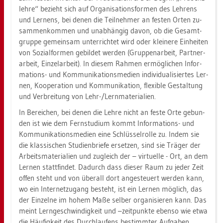
leh­re“ be­zieht sich auf Or­ga­ni­sa­ti­ons­for­men des Leh­rens
und Ler­nens, bei denen die Teil­neh­mer an fes­ten Orten zu­
sam­men­kom­men und un­ab­hän­gig davon, ob die Ge­samt­
grup­pe ge­mein­sam un­ter­rich­tet wird oder klei­ne­re Ein­hei­ten
von So­zi­al­for­men ge­bil­det wer­den (Grup­pen­ar­beit, Part­ner­
ar­beit, Ein­zel­ar­beit). In die­sem Rah­men er­mög­li­chen In­for­
ma­ti­ons- und Kom­mu­ni­ka­ti­ons­me­di­en in­di­vi­dua­li­sier­tes Ler­
nen, Ko­ope­ra­ti­on und Kom­mu­ni­ka­ti­on, fle­xi­ble Ge­stal­tung
und Ver­brei­tung von Lehr-/Lern­ma­te­ria­li­en.
In Be­rei­chen, bei denen die Lehre nicht an feste Orte ge­bun­
den ist wie dem Fern­stu­di­um kommt In­for­ma­ti­ons- und
Kom­mu­ni­ka­ti­ons­me­di­en eine Schlüs­sel­rol­le zu. Indem sie
die klas­si­schen Stu­di­en­brie­fe er­set­zen, sind sie Trä­ger der
Ar­beits­ma­te­ria­li­en und zu­gleich der – vir­tu­el­le - Ort, an dem
Ler­nen statt­fin­det. Da­durch dass die­ser Raum zu jeder Zeit
offen steht und von über­all dort an­ge­steu­ert wer­den kann,
wo ein In­ter­net­zu­gang be­steht, ist ein Ler­nen mög­lich, das
der Ein­zel­ne im hohem Maße sel­ber or­ga­ni­sie­ren kann. Das
meint Lern­ge­schwin­dig­keit und –zeit­punk­te eben­so wie etwa
die Häu­fig­keit des Durch­lau­fens be­stimm­ter Auf­ga­ben.