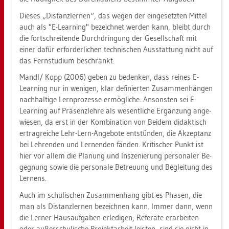
Die­ses „Dis­tanz­ler­nen“, das wegen der ein­ge­setz­ten Mit­tel
auch als "E-Learning" be­zeich­net wer­den kann, bleibt durch
die fort­schrei­ten­de Durch­drin­gung der Ge­sell­schaft mit
einer dafür er­for­der­li­chen tech­ni­schen Aus­stat­tung nicht auf
das Fern­stu­di­um be­schränkt.
Mandl/ Kopp (2006) geben zu be­den­ken, dass rei­nes E-
Learning nur in we­ni­gen, klar de­fi­nier­ten Zu­sam­men­hän­gen
nach­hal­ti­ge Lern­pro­zes­se er­mög­li­che. An­sons­ten sei E-
Learning auf Prä­senz­leh­re als we­sent­li­che Er­gän­zung an­ge­
wie­sen, da erst in der Kom­bi­na­ti­on von Bei­dem di­dak­tisch
er­trag­rei­che Lehr-Lern-An­ge­bo­te ent­stün­den, die Ak­zep­tanz
bei Leh­ren­den und Ler­nen­den fän­den. Kri­ti­scher Punkt ist
hier vor allem die Pla­nung und In­sze­nie­rung per­so­na­ler Be­
geg­nung sowie die per­so­na­le Be­treu­ung und Be­glei­tung des
Ler­nens.
Auch im schu­li­schen Zu­sam­men­hang gibt es Pha­sen, die
man als Dis­tanz­ler­nen be­zeich­nen kann. Immer dann, wenn
die Ler­ner Haus­auf­ga­ben er­le­di­gen, Re­fe­ra­te er­ar­bei­ten
oder au­ßer­schu­li­sche Pro­jekt­ar­beit leis­ten, sind sie nicht in