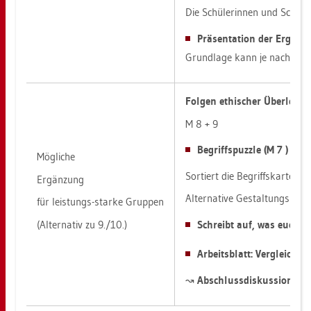
Die Schü­le­rin­nen und Schü­le
Prä­sen­ta­ti­on der Er­geb­
Grund­la­ge kann je nach tech­ni
Fol­gen ethi­scher Über­le­gu
M 8 + 9
Be­griffs­puz­zle (M 7 )
Mög­li­che
Sor­tiert die Be­griffs­kar­ten
Er­gän­zung
Al­ter­na­ti­ve Ge­stal­tungs­mö
für leis­tungs-star­ke Grup­pen
(Al­ter­na­tiv zu 9./10.)
Schreibt auf, was euch bei
Ar­beits­blatt: Ver­glei­c
↝
Ab­schluss­dis­kus­si­on: We