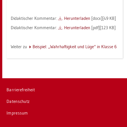
Di­dak­ti­scher Kom­men­tar:
Her­un­ter­la­den
[docx][49 KB]
Di­dak­ti­scher Kom­men­tar:
Her­un­ter­la­den
[pdf][123 KB]
Wei­ter zu
Bei­spiel: „Wahr­haf­tig­keit und Lüge“ in Klas­se 6
Bar­rie­re­frei­heit
Da­ten­schutz
Im­pres­sum