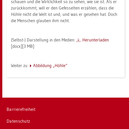
schau­en und die Wirk­lich­keit so zu sehen, wie sie ist. Als er
zu­rück­kommt, will er den Ge­fes­sel­ten er­zäh­len, dass die
Höhle nicht die Welt ist und, und was er ge­se­hen hat. Doch
die Men­schen glau­ben ihm nicht.
(Selbst-) Dar­stel­lung in den Me­di­en:
Her­un­ter­la­den
[docx][3 MB]
Wei­ter zu
Ab­bil­dung „Höhle“
Bar­rie­re­frei­heit
Da­ten­schutz