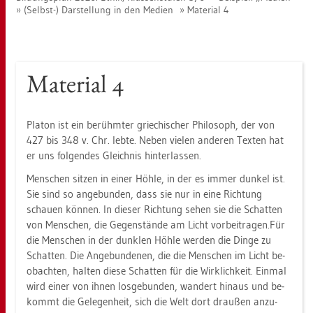
(Selbst-) Dar­stel­lung in den Me­di­en
Ma­te­ri­al 4
Ma­te­ri­al 4
Pla­ton ist ein be­rühm­ter grie­chi­scher Phi­lo­soph, der von
427 bis 348 v. Chr. lebte. Neben vie­len an­de­ren Tex­ten hat
er uns fol­gen­des Gleich­nis hin­ter­las­sen.
Men­schen sit­zen in einer Höhle, in der es immer dun­kel ist.
Sie sind so an­ge­bun­den, dass sie nur in eine Rich­tung
schau­en kön­nen. In die­ser Rich­tung sehen sie die Schat­ten
von Men­schen, die Ge­gen­stän­de am Licht vor­bei­tra­gen.Für
die Men­schen in der dunk­len Höhle wer­den die Dinge zu
Schat­ten. Die An­ge­bun­de­nen, die die Men­schen im Licht be­
ob­ach­ten, hal­ten diese Schat­ten für die Wirk­lich­keit. Ein­mal
wird einer von ihnen los­ge­bun­den, wan­dert hin­aus und be­
kommt die Ge­le­gen­heit, sich die Welt dort drau­ßen an­zu­