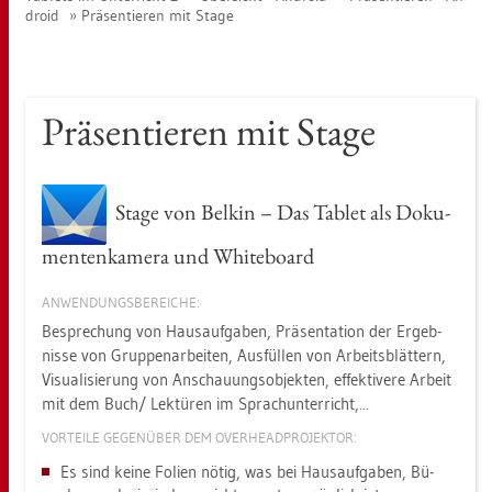
dro­id
Prä­sen­tie­ren mit Stage
Prä­sen­tie­ren mit Stage
Stage von Bel­kin – Das Ta­blet als Do­ku­
men­ten­ka­me­ra und Whi­te­board
AN­WEN­DUNGS­BE­REI­CHE:
Be­spre­chung von Haus­auf­ga­ben, Prä­sen­ta­ti­on der Er­geb­
nis­se von Grup­pen­ar­bei­ten, Aus­fül­len von Ar­beits­blät­tern,
Vi­sua­li­sie­rung von An­schau­ungs­ob­jek­ten, ef­fek­ti­ve­re Ar­beit
mit dem Buch/ Lek­tü­ren im Sprach­un­ter­richt,...
VOR­TEI­LE GE­GEN­ÜBER DEM OVER­HEAD­PRO­JEK­TOR:
Es sind keine Fo­li­en nötig, was bei Haus­auf­ga­ben, Bü­