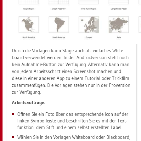
Durch die Vor­la­gen kann Stage auch als ein­fa­ches Whi­te­
board ver­wen­det wer­den. In der An­dro­id­ver­si­on steht noch
kein Auf­nah­me-But­ton zur Ver­fü­gung. Al­ter­na­tiv kann man
von jedem Ar­beits­schritt einen Screen­shot ma­chen und
diese in einer an­de­ren App zu einem Tu­to­ri­al oder Trick­film
zu­sam­men­fü­gen. Die Vor­la­gen ste­hen nur in der Pro­ver­si­on
zur Ver­fü­gung.
Ar­beits­auf­trä­ge:
Öff­nen Sie ein Foto über das ent­spre­chen­de Icon auf der
lin­ken Sym­bolleis­te und be­schrif­ten Sie es mit der Text­
funk­ti­on, dem Stift und einem selbst er­stell­ten Label.
Wäh­len Sie in den Vor­la­gen Whi­te­board oder Black­board,