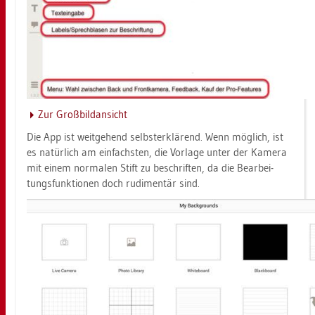
Zur Groß­bild­an­sicht
Die App ist weit­ge­hend selbst­er­klä­rend. Wenn mög­lich, ist
es na­tür­lich am ein­fachs­ten, die Vor­la­ge unter der Ka­me­ra
mit einem nor­ma­len Stift zu be­schrif­ten, da die Be­ar­bei­
tungs­funk­tio­nen doch ru­di­men­tär sind.