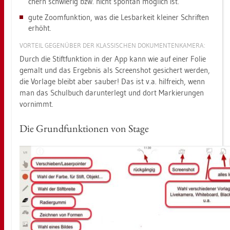
chern schwie­rig bzw. nicht spon­tan mög­lich ist.
gute Zoom­funk­ti­on, was die Les­bar­keit klei­ner Schrif­ten
er­höht.
VOR­TEIL GE­GEN­ÜBER DER KLAS­SI­SCHEN DO­KU­MEN­TEN­KA­ME­RA:
Durch die Stift­funk­ti­on in der App kann wie auf einer Folie
ge­malt und das Er­geb­nis als Screen­shot ge­si­chert wer­den,
die Vor­la­ge bleibt aber sau­ber! Das ist v.a. hilf­reich, wenn
man das Schul­buch dar­un­ter­legt und dort Mar­kie­run­gen
vor­nimmt.
Die Grund­funk­tio­nen von Stage