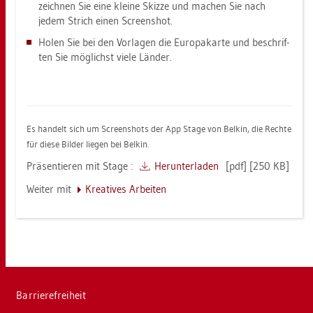
zeich­nen Sie eine klei­ne Skiz­ze und ma­chen Sie nach
jedem Strich einen Screen­shot.
Holen Sie bei den Vor­la­gen die Eu­ro­pa­kar­te und be­schrif­
ten Sie mög­lichst viele Län­der.
Es han­delt sich um Screen­shots der App Stage von Bel­kin, die Rech­te
für diese Bil­der lie­gen bei Bel­kin.
Prä­sen­tie­ren mit Stage :
Her­un­ter­la­den
[pdf] [250 KB]
Wei­ter mit
Krea­ti­ves Ar­bei­ten
Bar­rie­re­frei­heit