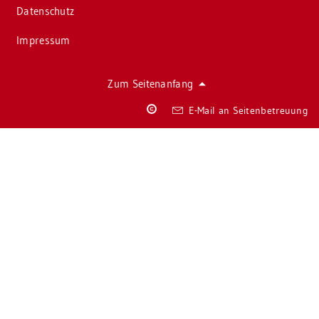
Da­ten­schutz
Im­pres­sum
Zum Sei­ten­an­fang
Co­
E-Mail an Sei­ten­be­treu­ung
py­
right