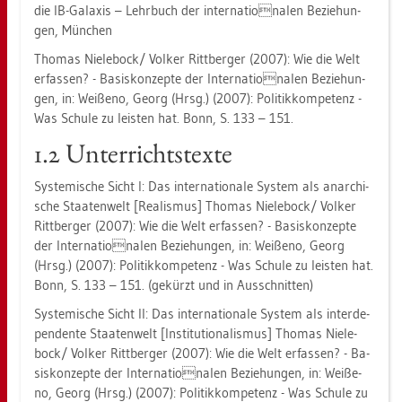
die IB-Ga­la­xis – Lehr­buch der in­ter­na­tionalen Be­zie­hun­
gen, Mün­chen
Tho­mas Nie­le­bock/ Vol­ker Ritt­ber­ger (2007): Wie die Welt
er­fas­sen? - Ba­sis­kon­zep­te der In­ter­na­tionalen Be­zie­hun­
gen, in: Wei­ße­no, Georg (Hrsg.) (2007): Po­li­tik­kom­pe­tenz -
Was Schu­le zu leis­ten hat. Bonn, S. 133 – 151.
1.2 Un­ter­richts­tex­te
Sys­te­mi­sche Sicht I: Das in­ter­na­tio­na­le Sys­tem als an­ar­chi­
sche Staa­ten­welt [Rea­lis­mus] Tho­mas Nie­le­bock/ Vol­ker
Ritt­ber­ger (2007): Wie die Welt er­fas­sen? - Ba­sis­kon­zep­te
der In­ter­na­tionalen Be­zie­hun­gen, in: Wei­ße­no, Georg
(Hrsg.) (2007): Po­li­tik­kom­pe­tenz - Was Schu­le zu leis­ten hat.
Bonn, S. 133 – 151. (ge­kürzt und in Aus­schnit­ten)
Sys­te­mi­sche Sicht II: Das in­ter­na­tio­na­le Sys­tem als in­ter­de­
pen­den­te Staa­ten­welt [In­sti­tu­tio­na­lis­mus] Tho­mas Nie­le­
bock/ Vol­ker Ritt­ber­ger (2007): Wie die Welt er­fas­sen? - Ba­
sis­kon­zep­te der In­ter­na­tionalen Be­zie­hun­gen, in: Wei­ße­
no, Georg (Hrsg.) (2007): Po­li­tik­kom­pe­tenz - Was Schu­le zu