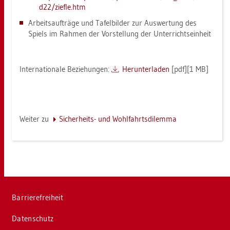
d22/​zief­le.​htm
Ar­beits­auf­trä­ge und Ta­fel­bil­der zur Aus­wer­tung des
Spiels im Rah­men der Vor­stel­lung der Un­ter­richts­ein­heit
In­ter­na­tio­na­le Be­zie­hun­gen:
Her­un­ter­la­den
[pdf][1 MB]
Wei­ter zu
Si­cher­heits- und Wohl­fahrts­di­lem­ma
Bar­rie­re­frei­heit
Da­ten­schutz