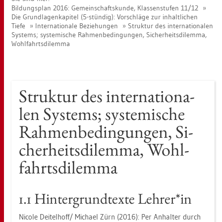
Bil­dungs­plan 2016: Ge­mein­schafts­kun­de, Klas­sen­stu­fen 11/12
Die Grund­la­gen­ka­pi­tel (5-stün­dig): Vor­schlä­ge zur in­halt­li­chen
Tiefe
In­ter­na­tio­na­le Be­zie­hun­gen
Struk­tur des in­ter­na­tio­na­len
Sys­tems; sys­te­mi­sche Rah­men­be­din­gun­gen, Si­cher­heits­di­lem­ma,
Wohl­fahrts­di­lem­ma
Struk­tur des in­ter­na­tio­na­
len Sys­tems; sys­te­mi­sche
Rah­men­be­din­gun­gen, Si­
cher­heits­di­lem­ma, Wohl­
fahrts­di­lem­ma
1.1 Hin­ter­grund­tex­te Leh­rer*in
Ni­co­le Dei­tel­hoff/ Mi­cha­el Zürn (2016): Per An­hal­ter durch