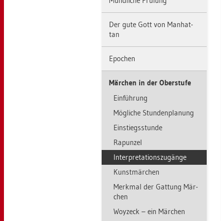
Münd­li­che Prü­fung
Der gute Gott von Man­hat­
tan
Epo­chen
Mär­chen in der Ober­stu­fe
Ein­füh­rung
Mög­li­che Stun­den­pla­nung
Ein­stiegs­stun­de
Ra­pun­zel
In­ter­pre­ta­ti­ons­zu­gän­ge
Kunst­mär­chen
Merk­mal der Gat­tung Mär­
chen
Woyzeck – ein Mär­chen