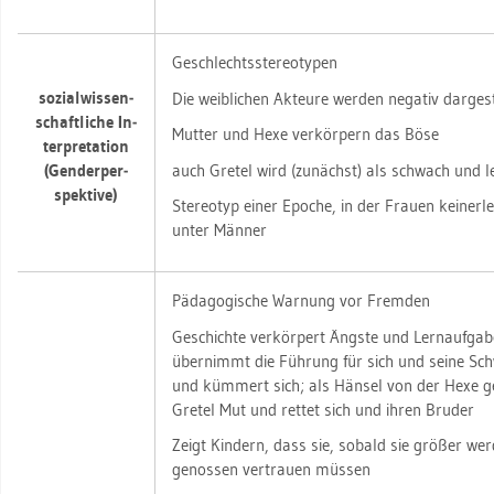
Ge­schlechts­ste­reo­ty­pen
so­zi­al­wis­sen­
Die weib­li­chen Ak­teu­re wer­den ne­ga­tiv dar­ge­s
schaft­li­che In­
Mut­ter und Hexe ver­kör­pern das Böse
ter­pre­ta­ti­on
auch Gre­tel wird (zu­nächst) als schwach und le­b
(Gen­der­per­
spek­ti­ve)
Ste­reo­typ einer Epo­che, in der Frau­en kei­ner­l
unter Män­ner
Päd­ago­gi­sche War­nung vor Frem­den
Ge­schich­te ver­kör­pert Ängs­te und Lern­auf­ga­
über­nimmt die Füh­rung für sich und seine Schw
und küm­mert sich; als Hän­sel von der Hexe ge
Gre­tel Mut und ret­tet sich und ihren Bru­der
Zeigt Kin­dern, dass sie, so­bald sie grö­ßer we
ge­nos­sen ver­trau­en müs­sen