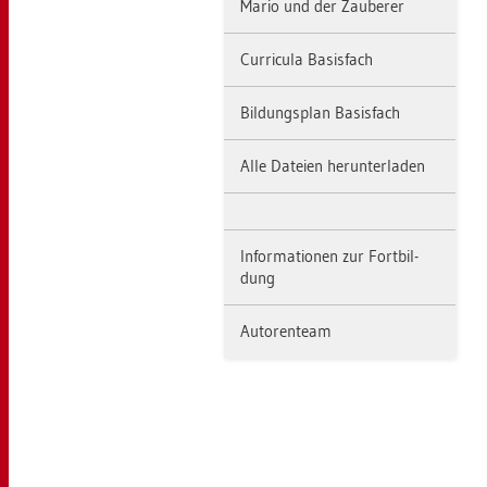
Mario und der Zau­be­rer
Cur­ri­cu­la Ba­sis­fach
Bil­dungs­plan Ba­sis­fach
Alle Da­tei­en her­un­ter­la­den
In­for­ma­tio­nen zur Fort­bil­
dung
Au­to­ren­team