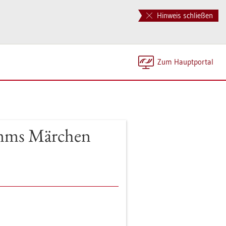
Hinweis schließen
Zum Haupt­por­tal
Grimms Mär­chen