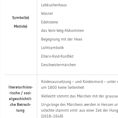
Leb­ku­chen­haus
Was­ser
Sym­bol(e)
Edel­stei­ne
Motiv(e)
das Vom-Weg-Ab­kom­men
Be­geg­nung mit der Hexe
Licht­sym­bo­lik
El­tern-Kind-Kon­flikt
Ge­schwis­ter­mär­chen
Kin­des­aus­set­zung – und Kin­des­mord – unter 
li­te­ra­tur­his­to­
um 1800 keine Sel­ten­heit
ri­sche / so­zi­
Viel­leicht stimmt das Mär­chen mit der grau­sa­me
al­ge­schicht­li­
che Be­trach­
Ur­sprün­ge des Mär­chens wer­den in Hes­sen un
tung
schich­te stammt vmtl. aus einer Zeit der Hun­gers
(1618–1648)