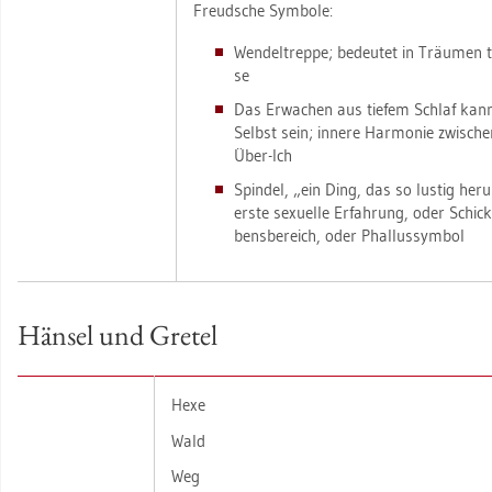
Freud­sche Sym­bo­le:
Wen­del­trep­pe; be­deu­tet in Träu­men ty­p
se
Das Er­wa­chen aus tie­fem Schlaf kann
Selbst sein; in­ne­re Har­mo­nie zwi­
Über-Ich
Spin­del, „ein Ding, das so lus­tig her­u
erste se­xu­el­le Er­fah­rung, oder Schick­
bens­be­reich, oder Phal­lus­sym­bol
Hän­sel und Gre­tel
Hexe
Wald
Weg