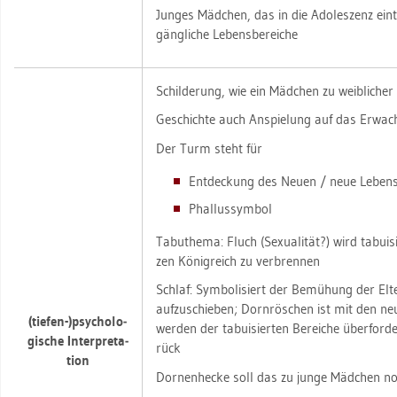
Jun­ges Mäd­chen, das in die Ado­les­zenz ein­t
gäng­li­che Le­bens­be­rei­che
Schil­de­rung, wie ein Mäd­chen zu weib­li­cher I
Ge­schich­te auch An­spie­lung auf das Er­wa­che
Der Turm steht für
Ent­de­ckung des Neuen / neue Le­bens­b
Phal­lus­sym­bol
Ta­bu­the­ma: Fluch (Se­xua­li­tät?) wird ta­bui­
zen Kö­nig­reich zu ver­bren­nen
Schlaf: Sym­bo­li­siert der Be­mü­hung der El­te
auf­zu­schie­ben; Dorn­rös­chen ist mit den n
(tie­fen-)psy­cho­lo­
wer­den der ta­bui­sier­ten Be­rei­che über­for­
gi­sche In­ter­pre­ta­
rück
ti­on
Dor­nen­he­cke soll das zu junge Mäd­chen no