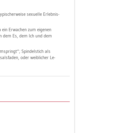
i­scher­wei­se se­xu­el­le Er­leb­nis­
 ein Er­wa­chen zum ei­ge­nen
schen dem Es, dem Ich und dem
m­springt“; Spin­del­stich als
sals­fa­den, oder weib­li­cher Le­