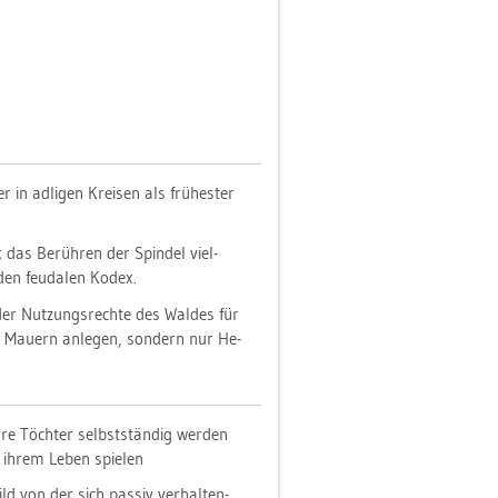
 in ad­li­gen Krei­sen als frü­hes­ter
it; das Be­rüh­ren der Spin­del viel­
den feu­da­len Kodex.
 der Nut­zungs­rech­te des Wal­des für
e Mau­ern an­le­gen, son­dern nur He­
hre Töch­ter selbst­stän­dig wer­den
in ihrem Leben spie­len
bild von der sich pas­siv ver­hal­ten­