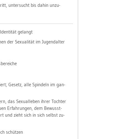
ritt, un­ter­sucht bis dahin un­zu­
den­ti­tät ge­langt
n der Se­xua­li­tät im Ju­gend­al­ter
e­rei­che
siert; Ge­setz, alle Spin­deln im gan­
rn, das Se­xu­al­le­ben ihrer Toch­ter
euen Er­fah­run­gen, dem Be­wusst­
dert und zieht sich in sich selbst zu­
ch schüt­zen