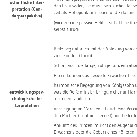
schaft­li­che In­ter­
den Frau wider; sie muss sich su­chen las­se
pre­ta­ti­on (Gen­
zeit als Hö­he­punkt im Leben und Er­lö­sung
der­per­spek­ti­ve)
(wie­der) eine pas­si­ve Hel­din; so­bald sie über
selbst zu­rück
Reife be­ginnt auch mit der Ab­lö­sung von de
zu er­kun­den (Turm)
Schlaf: auch die lange, ru­hi­ge Kon­zen­tra­ti­o
El­tern kön­nen das se­xu­el­le Er­wa­chen ihres
har­mo­ni­sche Be­geg­nung von Kö­nigs­sohn u
ent­wick­lungs­psy­
was die Reife mit sich bringt: nicht nur Har­
cho­lo­gi­sche In­
auch dem an­de­ren
ter­pre­ta­ti­on
Ver­ei­ni­gung im Mär­chen ist auch eine Ver­e
den Part­ner (nicht nur se­xu­ell) und be­deu­te
An­kunft des Prin­zen im rich­ti­gen Au­gen­blick 
Er­wa­chens oder die Ge­burt eines hö­he­ren 