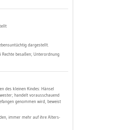
tellt
ens­un­tüch­tig dar­ge­stellt.
ei Rech­te be­sa­ßen; Un­ter­ord­nung
ben des klei­nen Kin­des: Hän­sel
es­ter; han­delt vor­aus­schau­end
­fan­gen ge­nom­men wird, be­weist
r­den, immer mehr auf ihre Al­ters­