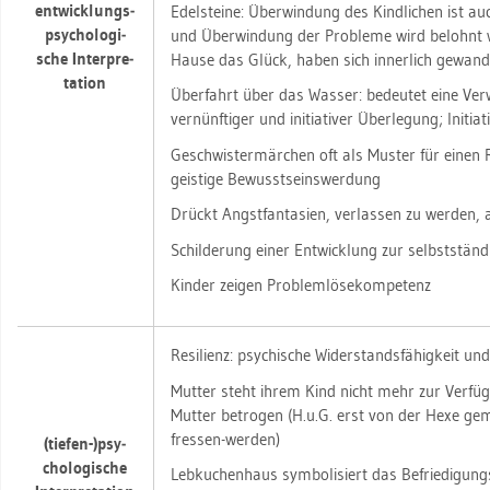
ent­wick­lungs­
Edel­stei­ne: Über­win­dung des Kind­li­chen ist 
psy­cho­lo­gi­
und Über­win­dung der Pro­ble­me wird be­lohnt w
sche In­ter­pre­
Hause das Glück, haben sich in­ner­lich ge­wan­d
ta­ti­on
Über­fahrt über das Was­ser: be­deu­tet eine Ver
ver­nünf­ti­ger und in­itia­ti­ver Über­le­gung; In­itia­t
Ge­schwis­ter­mär­chen oft als Mus­ter für einen 
geis­ti­ge Be­wusst­seins­wer­dung
Drückt Angst­fan­ta­si­en, ver­las­sen zu wer­den,
Schil­de­rung einer Ent­wick­lung zur selbst­stän­di
Kin­der zei­gen Pro­blem­lö­se­kom­pe­tenz
Resi­li­enz: psy­chi­sche Wi­der­stands­fä­hig­keit und
Mut­ter steht ihrem Kind nicht mehr zur Ver­fü­g
Mut­ter be­tro­gen (H.u.G. erst von der Hexe ge
fres­sen-wer­den)
(tie­fen-)psy­
cho­lo­gi­sche
Leb­ku­chen­haus sym­bo­li­siert das Be­frie­di­gungs