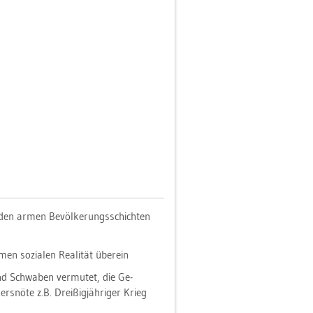
den armen Be­völ­ke­rungs­schich­ten
n so­zia­len Rea­li­tät über­ein
d Schwa­ben ver­mu­tet, die Ge­
­nö­te z.B. Drei­ßig­jäh­ri­ger Krieg