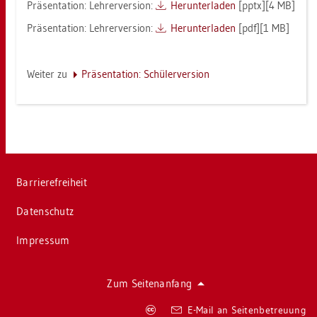
Prä­sen­ta­ti­on: Leh­rer­ver­si­on:
Her­un­ter­la­den
[pptx][4 MB]
Prä­sen­ta­ti­on: Leh­rer­ver­si­on:
Her­un­ter­la­den
[pdf][1 MB]
Wei­ter zu
Prä­sen­ta­ti­on: Schü­ler­ver­si­on
Bar­rie­re­frei­heit
Da­ten­schutz
Im­pres­sum
Zum Sei­ten­an­fang
Co­
E-Mail an Sei­ten­be­treu­ung