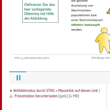
Voll­bild­mo­dus durch STRG + Maus­klick auf die­sen Link
|
Prä­sen­ta­ti­on her­un­ter­la­den
[pptx] [4 MB]