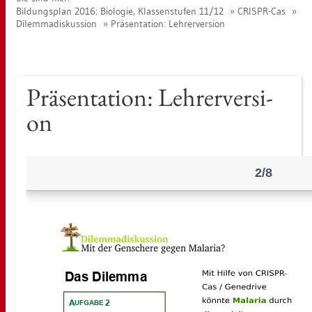
Bil­dungs­plan 2016: Bio­lo­gie, Klas­sen­stu­fen 11/12
CRIS­PR-Cas
Di­lem­ma­dis­kus­si­on
Prä­sen­ta­ti­on: Leh­rer­ver­si­on
Prä­sen­ta­ti­on: Leh­rer­ver­si­
on