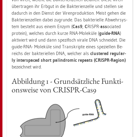
über­tra­gen ihr Erb­gut in die Bak­te­ri­en­zel­le und stel­len sie
da­durch in den Dienst der Vi­ren­pro­duk­ti­on. Meist gehen die
Bak­te­ri­en­zel­len dabei zu­grun­de. Das bak­te­ri­el­le Ab­wehr­sys­
tem be­steht aus einem Enzym (
Cas9
,
C
RISPR-
ass
ocia­ted
pro­te­in), wel­ches durch kurze RNA-Mo­le­kü­le (
guide-RNA
)
ak­ti­viert wird und dann spe­zi­fisch vi­ra­le DNA schnei­det. Die
guide-RNA- Mo­le­kü­le sind Tran­skrip­te eines spe­zi­el­len Be­
reichs der bak­te­ri­el­len DNA, wel­cher als
clus­te­red re­gu­lar­
ly
in­ter­spaced short pa­lin­dro­mic re­peats (CRIS­PR-Re­gi­on)
be­zeich­net wird.
Ab­bil­dung 1 - Grund­sätz­li­che Funk­ti­
ons­wei­se von CRIS­PR-Cas9