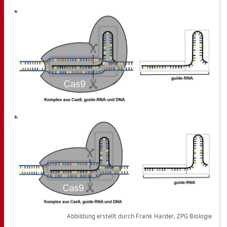
Ab­bil­dung er­stellt durch Frank Har­der, ZPG Bio­lo­gie