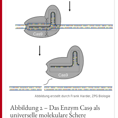
Ab­bil­dung er­stellt durch Frank Har­der, ZPG Bio­lo­gie
Ab­bil­dung 2 – Das Enzym Cas9 als
uni­ver­sel­le mo­le­ku­la­re Sche­re