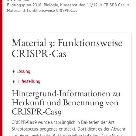
Bil­dungs­plan 2016: Bio­lo­gie, Klas­sen­stu­fen 11/12
CRIS­PR-Cas
Ma­te­ri­al 3: Funk­ti­ons­wei­se CRIS­PR-Cas
Ma­te­ri­al 3: Funk­ti­ons­wei­se
CRIS­PR-Cas
Lö­sung
Hil­fe­stel­lung
Hin­ter­grund-In­for­ma­tio­nen zu
Her­kunft und Be­nen­nung von
CRIS­PR-Cas9
CRIS­PR-Cas9 wurde ur­sprüng­lich in Bak­te­ri­en der Art
Strep­to­coc­cus pyo­ge­nes ent­deckt. Dort dient es der Ab­wehr
von Viren, wel­che die Bak­te­ri­en­zel­len be­fal­len. Diese Viren