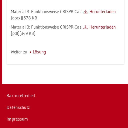
Ma­te­ri­al 3: Funk­ti­ons­wei­se CRIS­PR-Cas:
Her­un­ter­la­den
[docx][678 KB]
Ma­te­ri­al 3: Funk­ti­ons­wei­se CRIS­PR-Cas:
Her­un­ter­la­den
[pdf][349 KB]
Wei­ter zu
Lö­sung
Bar­rie­re­frei­heit
Da­ten­schutz
Im­pres­sum