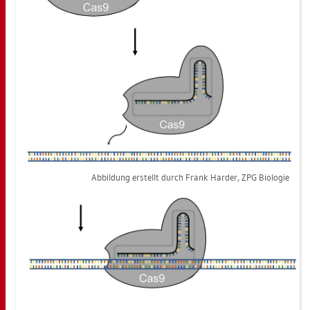
Ab­bil­dung er­stellt durch Frank Har­der, ZPG Bio­lo­gie