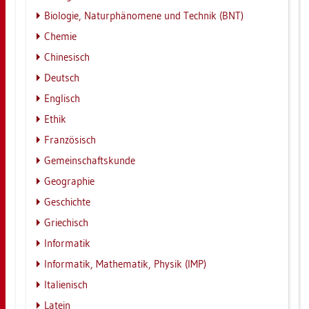
Bio­lo­gie, Na­tur­phä­no­me­ne und Tech­nik (BNT)
Che­mie
Chi­ne­sisch
Deutsch
Eng­lisch
Ethik
Fran­zö­sisch
Ge­mein­schafts­kun­de
Geo­gra­phie
Ge­schich­te
Grie­chisch
In­for­ma­tik
In­for­ma­tik, Ma­the­ma­tik, Phy­sik (IMP)
Ita­lie­nisch
La­tein