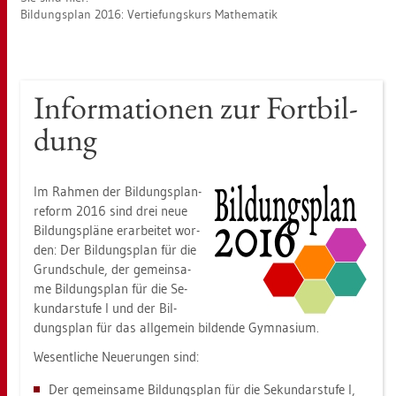
Bil­dungs­plan 2016: Ver­tie­fungs­kurs Ma­the­ma­tik
In­for­ma­tio­nen zur Fort­bil­
dung
Im Rah­men der Bil­dungs­plan­
re­form 2016 sind drei neue
Bil­dungs­plä­ne er­ar­bei­tet wor­
den: Der Bil­dungs­plan für die
Grund­schu­le, der ge­mein­sa­
me Bil­dungs­plan für die Se­
kun­dar­stu­fe I und der Bil­
dungs­plan für das all­ge­mein bil­den­de Gym­na­si­um.
We­sent­li­che Neue­run­gen sind:
Der ge­mein­sa­me Bil­dungs­plan für die Se­kun­dar­stu­fe I,