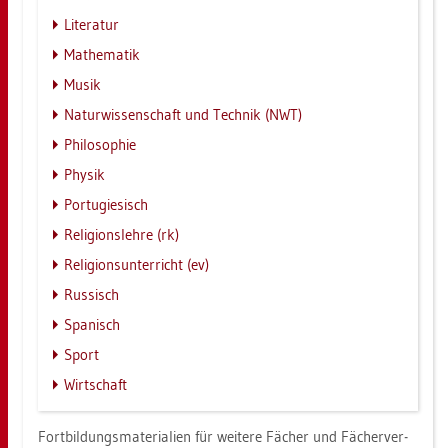
Li­te­ra­tur
Ma­the­ma­tik
Musik
Na­tur­wis­sen­schaft und Tech­nik (NWT)
Phi­lo­so­phie
Phy­sik
Por­tu­gie­sisch
Re­li­gi­ons­leh­re (rk)
Re­li­gi­ons­un­ter­richt (ev)
Rus­sisch
Spa­nisch
Sport
Wirt­schaft
Fort­bil­dungs­ma­te­ria­li­en für wei­te­re Fä­cher und Fä­cher­ver­