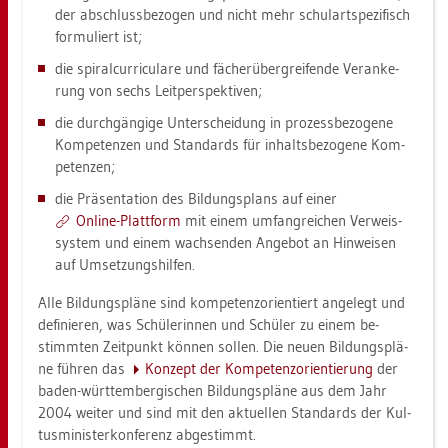
der ab­schluss­be­zo­gen und nicht mehr schul­art­spe­zi­fisch
for­mu­liert ist;
die spi­ral­cur­ri­cu­la­re und fä­cher­über­grei­fen­de Ver­an­ke­
rung von sechs Leit­per­spek­ti­ven;
die durch­gän­gi­ge Un­ter­schei­dung in pro­zess­be­zo­ge­ne
Kom­pe­ten­zen und Stan­dards für in­halts­be­zo­ge­ne Kom­
pe­ten­zen;
die Prä­sen­ta­ti­on des Bil­dungs­plans auf einer
On­line-Platt­form
mit einem um­fang­rei­chen Ver­weis­
sys­tem und einem wach­sen­den An­ge­bot an Hin­wei­sen
auf Um­set­zungs­hil­fen.
Alle Bil­dungs­plä­ne sind kom­pe­tenz­ori­en­tiert an­ge­legt und
de­fi­nie­ren, was Schü­le­rin­nen und Schü­ler zu einem be­
stimm­ten Zeit­punkt kön­nen sol­len. Die neuen Bil­dungs­plä­
ne füh­ren das
Kon­zept der Kom­pe­tenz­ori­en­tie­rung
der
baden-würt­tem­ber­gi­schen Bil­dungs­plä­ne aus dem Jahr
2004 wei­ter und sind mit den ak­tu­el­len Stan­dards der Kul­
tus­mi­nis­ter­kon­fe­renz ab­ge­stimmt.