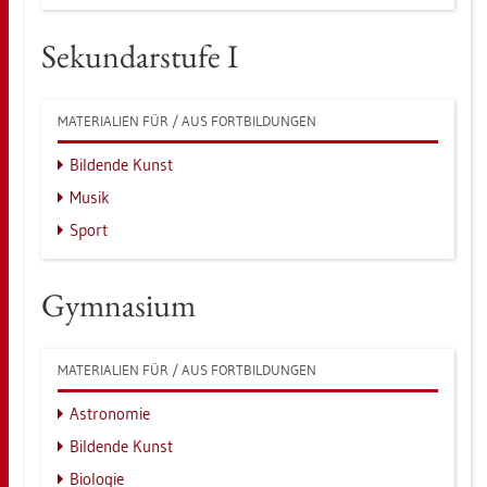
Se­kun­dar­stu­fe I
MA­TE­RIA­LI­EN FÜR / AUS FORT­BIL­DUN­GEN
Bil­den­de Kunst
Musik
Sport
Gym­na­si­um
MA­TE­RIA­LI­EN FÜR / AUS FORT­BIL­DUN­GEN
As­tro­no­mie
Bil­den­de Kunst
Bio­lo­gie