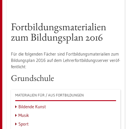
Fort­bil­dungs­ma­te­ria­li­en
zum Bil­dungs­plan 2016
Für die fol­gen­den Fä­cher sind Fort­bil­dungs­ma­te­ria­li­en zum
Bil­dungs­plan 2016 auf dem Leh­rer­fort­bil­dungs­ser­ver ver­öf­
fent­licht:
Grund­schu­le
MA­TE­RIA­LI­EN FÜR / AUS FORT­BIL­DUN­GEN
Bil­den­de Kunst
Musik
Sport