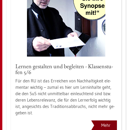
Ler­nen ge­stal­ten und be­glei­ten - Klas­sen­stu­
fen 5/6
Für den RU ist das Er­rei­chen von Nach­hal­tig­keit ele­
men­tar wich­tig – zumal es hier um Lern­in­hal­te geht,
die den SuS nicht un­mit­tel­bar ein­leuch­tend sind bzw.
deren Le­bens­re­le­vanz, die für den Lern­er­folg wich­tig
ist, an­ge­sichts des Tra­di­ti­ons­ab­bruchs, nicht mehr ge­
ge­ben ist.
Mehr