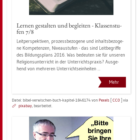
Ler­nen ge­stal­ten und be­glei­ten - Klas­sen­stu­
fen 7/8
Leit­per­spek­ti­ven, pro­zess­be­zo­ge­ne und in­halts­be­zo­ge­
ne Kom­pe­ten­zen, Ni­veau­stu­fen - das sind Leit­be­grif­fe
des Bil­dungs­plans 2016. Was be­deu­ten sie für un­se­ren
Re­li­gi­ons­un­ter­richt in der Un­ter­richts­pra­xis? Aus­ge­
hend von meh­re­ren Un­ter­richts­ein­hei­ten ...
Mehr
Datei: bibel-ver­wi­schen-buch-ka­pi­tel-1846174 von
Pe­xels
[
CC0
] via
pixabay
, be­ar­bei­tet.