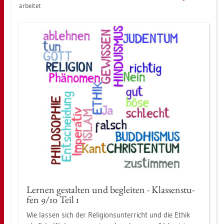
ar­bei­tet
Ler­nen ge­stal­ten und be­glei­ten - Klas­sen­stu­
fen 9/10 Teil 1
Wie las­sen sich der Re­li­gi­ons­un­ter­richt und die Ethik