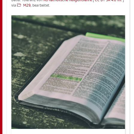
via
M29
, be­ar­bei­tet.