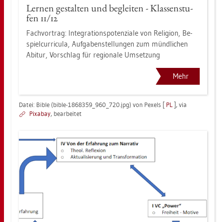
Ler­nen ge­stal­ten und be­glei­ten - Klas­sen­stu­
fen 11/12
Fach­vor­trag: In­te­gra­ti­ons­po­ten­zia­le von Re­li­gi­on, Be­
spiel­cur­ri­cu­la, Auf­ga­ben­stel­lun­gen zum münd­li­chen
Ab­itur, Vor­schlag für re­gio­na­le Um­set­zung
Mehr
Datei: Bible (bible-1868359_960_720.jpg) von Pe­xels [
PL
], via
Pixabay
, be­ar­bei­tet