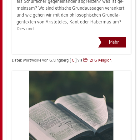
als Schul­fä­cher ge­gen­ein­an­der ab­gren­zen? Was ist ge­
mein­sam? Wo sind ethi­sche Grund­aus­sa­gen ver­an­kert
und wie gehen wir mit den phi­lo­so­phi­schen Grund­la­
gen­tex­ten von Aris­to­te­les, Kant oder Ha­ber­mas um?
Dies und ...
Mehr
Datei: Wort­wol­ke von G.​Klingberg [
C
] via
ZPG Re­li­gi­on
.