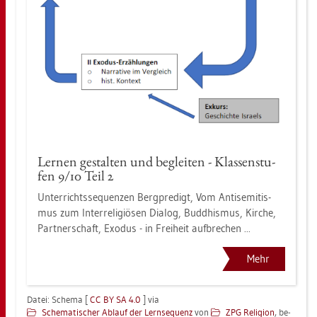
Ler­nen ge­stal­ten und be­glei­ten - Klas­sen­stu­
fen 9/10 Teil 2
Un­ter­richts­se­quen­zen Berg­pre­digt, Vom An­ti­se­mi­tis­
mus zum In­ter­re­li­giö­sen Dia­log, Bud­dhis­mus, Kir­che,
Part­ner­schaft, Exo­dus - in Frei­heit auf­bre­chen ...
Mehr
Datei: Sche­ma [
CC BY SA 4.0
] via
Sche­ma­ti­scher Ab­lauf der Lern­se­quenz
von
ZPG Re­li­gi­on
, be­