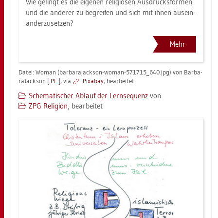
Wie ge­lingt es die ei­ge­nen re­li­giö­sen Aus­drucks­for­men
und die an­de­rer zu be­grei­fen und sich mit ihnen aus­ein­
an­der­zu­set­zen?
Mehr
Datei: Woman (bar­ba­ra­jack­son-woman-571715_640.jpg) von Bar­ba­
ra­Jack­son [
PL
], via
Pixabay
, be­ar­bei­tet
Sche­ma­ti­scher Ab­lauf der Lern­se­quenz
von
ZPG Re­li­gi­on
, be­ar­bei­tet