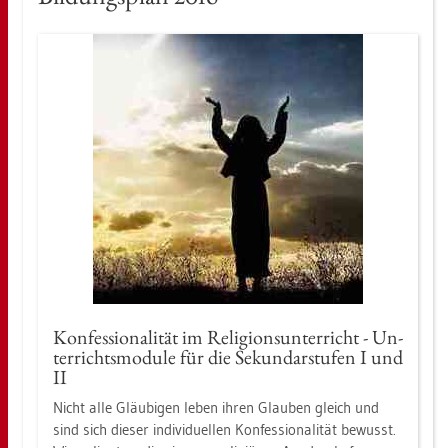
Kon­fes­sio­na­li­tät im Re­li­gi­ons­un­ter­richt - Un­
ter­richts­mo­du­le für die Se­kun­dar­stu­fen I und
II
Nicht alle Gläu­bi­gen leben ihren Glau­ben gleich und
sind sich die­ser in­di­vi­du­el­len Kon­fes­sio­na­li­tät be­wusst.