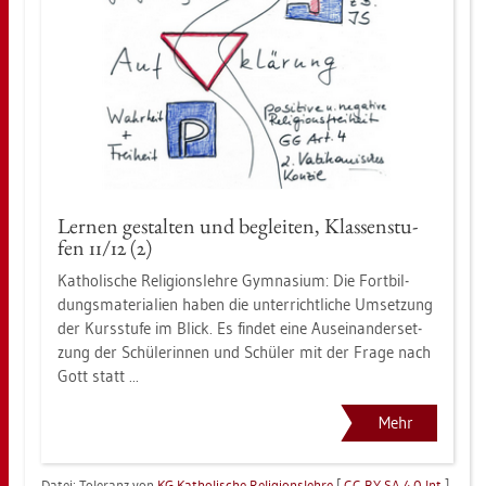
Ler­nen ge­stal­ten und be­glei­ten, Klas­sen­stu­
fen 11/12 (2)
Ka­tho­li­sche Re­li­gi­ons­leh­re Gym­na­si­um: Die Fort­bil­
dungs­ma­te­ria­li­en haben die un­ter­richt­li­che Um­set­zung
der Kurs­stu­fe im Blick. Es fin­det eine Aus­ein­an­der­set­
zung der Schü­le­rin­nen und Schü­ler mit der Frage nach
Gott statt ...
Mehr
Datei: To­le­ranz von
KG Ka­tho­li­sche Re­li­gi­ons­leh­re
[
CC BY SA 4.0 Int
]