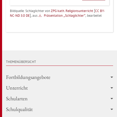
Bild­quel­le: Schlag­lich­ter von
ZPG kath. Re­li­gi­ons­un­ter­richt
[
CC BY-
NC-ND 3.0 DE
], aus
Prä­sen­ta­ti­on „Schlag­lich­ter“
, be­ar­bei­tet
THE­MEN­ÜBER­SICHT
Fort­bil­dungs­an­ge­bo­te
Un­ter­richt
Schul­ar­ten
Schul­qua­li­tät