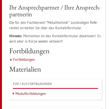
Ihr An­sprech­part­ner / Ihre An­sprech­
part­ne­rin
Die für den Fach­be­reich "Me­tall­tech­nik" zu­stän­di­gen Re­fe­
ren­ten er­rei­chen Sie über das Kon­takt­for­mu­lar.
Hin­weis
: Mo­men­tan ist das Kon­takt­for­mu­lar de­ak­ti­viert. Es
wird aber in Kürze wie­der ak­ti­viert!
Fort­bil­dun­gen
Fort­bil­dun­gen
Ma­te­ria­li­en
FÜR / AUS FORT­BIL­DUN­GEN
Mo­dul­fort­bil­dun­gen