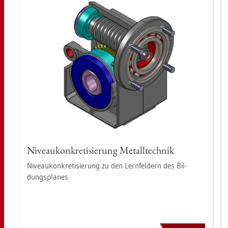
Ni­veau­kon­kre­ti­sie­rung Me­tall­tech­nik
Ni­veau­kon­kre­ti­sie­rung zu den Lern­fel­dern des Bil­
dungs­pla­nes