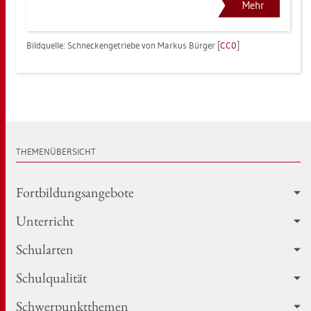
Mehr
Bild­quel­le: Schne­cken­ge­trie­be von Mar­kus Bür­ger [
CC0
]
THE­MEN­ÜBER­SICHT
Fort­bil­dungs­an­ge­bo­te
Un­ter­richt
Schul­ar­ten
Schul­qua­li­tät
Schwer­punkt­the­men