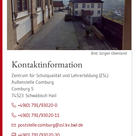
Bild: Jür­gen Oben­land
Kon­tak­t­in­for­ma­ti­on
Zen­trum für Schul­qua­li­tät und Leh­rer­bil­dung (ZSL)
Au­ßen­stel­le Com­burg
Com­burg 5
74523 Schwä­bisch Hall
+49(0) 791/93020-0
+49(0) 791/93020-11
post­stel­le.​comburg@​zsl.​kv.​bwl.​de
+49(0) 791/93020-30