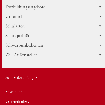
Fort­bil­dungs­an­ge­bo­te
Un­ter­richt
Schul­ar­ten
Schul­qua­li­tät
Schwer­punkt­the­men
ZSL Au­ßen­stel­len
Zum Sei­ten­an­fang
News­let­ter
Bar­rie­re­frei­heit