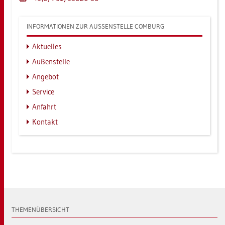
IN­FOR­MA­TIO­NEN ZUR AU­SSEN­STEL­LE COM­BURG
Ak­tu­el­les
Au­ßen­stel­le
An­ge­bot
Ser­vice
An­fahrt
Kon­takt
THE­MEN­ÜBER­SICHT