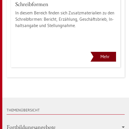
Schreib­for­men
In die­sem Be­reich fin­den sich Zu­satz­ma­te­ria­li­en zu den
Schreib­for­men: Be­richt, Er­zäh­lung, Ge­schäfts­brieb, In­
halts­an­ga­be und Stel­lung­nah­me.
Mehr
THE­MEN­ÜBER­SICHT
Fort­bil­dungs­an­ge­bo­te