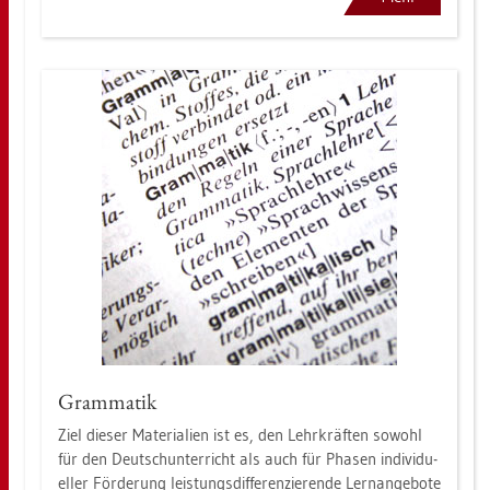
Gram­ma­tik
Ziel die­ser Ma­te­ria­li­en ist es, den Lehr­kräf­ten so­wohl
für den Deutsch­un­ter­richt als auch für Pha­sen in­di­vi­du­
el­ler För­de­rung leis­tungs­dif­fe­ren­zie­ren­de Lern­an­ge­bo­te