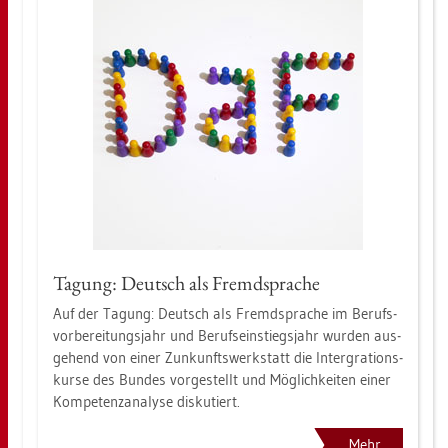
Ta­gung: Deutsch als Fremd­spra­che
Auf der Ta­gung: Deutsch als Fremd­spra­che im Be­rufs­
vor­be­rei­tungs­jahr und Be­rufs­ein­stiegs­jahr wur­den aus­
ge­hend von einer Zun­kunfts­werk­statt die In­ter­gra­ti­ons­
kur­se des Bun­des vor­ge­stellt und Mög­lich­kei­ten einer
Kom­pe­tenz­ana­ly­se dis­ku­tiert.
Mehr