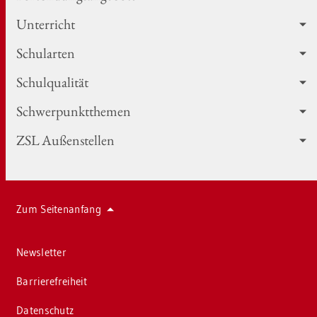
Un­ter­richt
Schul­ar­ten
Schul­qua­li­tät
Schwer­punkt­the­men
ZSL Au­ßen­stel­len
Zum Sei­ten­an­fang
News­let­ter
Bar­rie­re­frei­heit
Da­ten­schutz