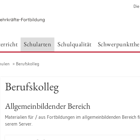
Die
er­richt
Schul­ar­ten
Schul­qua­li­tät
Schwer­punkt­th
chu­len
Be­rufs­kol­leg
Be­rufs­kol­leg
All­ge­mein­bil­den­der Be­reich
Ma­te­ria­li­en für / aus Fort­bil­dun­gen im all­ge­mein­bil­den­den Be­reich 
se­rem Ser­ver.