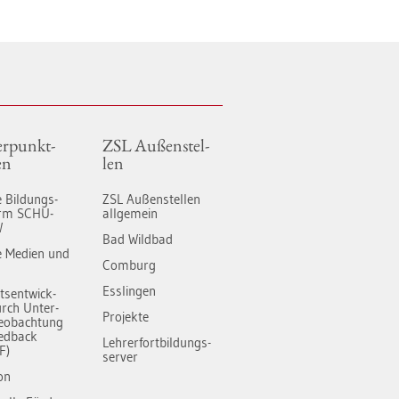
r­punkt­
ZSL Au­ßen­stel­
en
len
le Bil­dungs­
ZSL Au­ßen­stel­len
form SCHU­
all­ge­mein
W
Bad Wild­bad
­le Me­di­en und
Com­burg
Ess­lin­gen
äts­ent­wick­
rch Un­ter­
Pro­jek­te
e­ob­ach­tung
ed­back
Leh­rer­fort­bil­dungs-
F)
ser­ver
­on