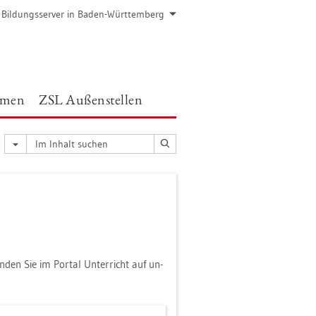
 Bil­dungs­ser­ver in Baden-Würt­tem­berg
e­men
ZSL Au­ßen­stel­len
fin­den Sie im Por­tal Un­ter­richt auf un­