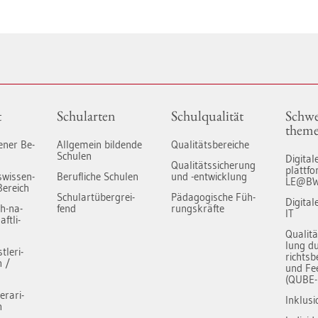
t
Schul­ar­ten
Schul­qua­li­tät
Schwe
the­m
ge­ner Be­
All­ge­mein bil­den­de
Qua­li­täts­be­rei­che
Schu­len
Di­gi­ta­
Qua­li­täts­si­che­rung
platt­
s­wis­sen­
Be­ruf­li­che Schu­len
und -ent­wick­lung
LE@B
Be­reich
Schul­art­über­grei­
Päd­ago­gi­sche Füh­
Di­gi­ta
ch-na­
fend
rungs­kräf­te
IT
ft­li­
Qua­li­t
lung du
­le­ri­
richts­b
h /
und Fe
(QUBE-
e­ra­ri­
In­klu­si
h