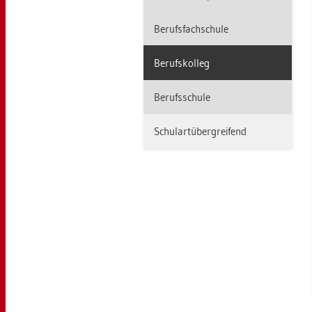
Be­rufs­fach­schu­le
Be­rufs­kol­leg
Be­rufs­schu­le
Schul­art­über­grei­fend