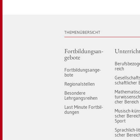
THE­MEN­ÜBER­SICHT
Fort­bil­dungs­an­
Un­ter­rich
ge­bo­te
Be­rufs­be­zo­
reich
Fort­bil­dungs­an­ge­
bo­te
Ge­sell­schaft
schaft­li­cher 
Re­gio­nal­stel­len
Ma­the­ma­tis
Be­son­de­re
tur­wis­sen­scha
Lehr­gangs­rei­hen
cher Be­reich
Last Mi­nu­te Fort­bil­
Mu­sisch-künst
dun­gen
scher Be­reic
Sport
Sprach­lich-li­t
scher Be­reic