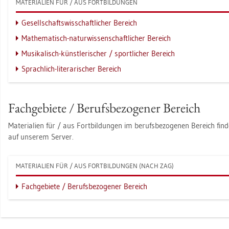
MA­TE­RIA­LI­EN FÜR / AUS FORT­BIL­DUN­GEN
Ge­sell­schafts­wis­schaft­li­cher Be­reich
Ma­the­ma­tisch-na­tur­wis­sen­schaft­li­cher Be­reich
Mu­si­ka­lisch-künst­le­ri­scher / sport­li­cher Be­reich
Sprach­lich-li­te­ra­ri­scher Be­reich
Fach­ge­bie­te / Be­rufs­be­zo­ge­ner Be­reich
Ma­te­ria­li­en für / aus Fort­bil­dun­gen im be­rufs­be­zo­ge­nen Be­reich fin­
auf un­se­rem Ser­ver.
MA­TE­RIA­LI­EN FÜR / AUS FORT­BIL­DUN­GEN (NACH ZAG)
Fach­ge­bie­te / Be­rufs­be­zo­ge­ner Be­reich