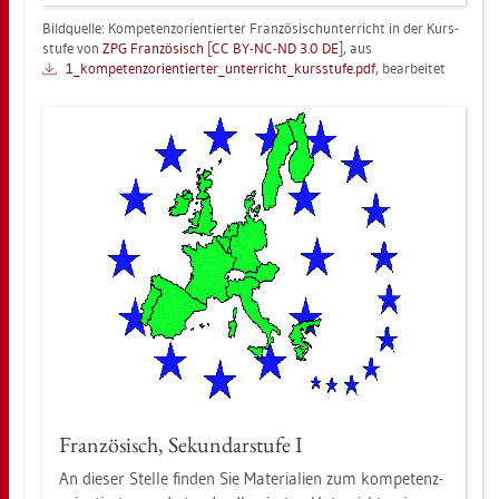
Bild­quel­le: Kom­pe­tenz­ori­en­tier­ter Fran­zö­sisch­un­ter­richt in der Kurs­
stu­fe von
ZPG Fran­zö­sisch
[
CC BY-NC-ND 3.0 DE
], aus
1_­kom­pe­tenz­ori­en­tier­ter_­un­ter­rich­t_kurs­stu­fe.pdf
, be­ar­bei­tet
Fran­zö­sisch, Se­kun­dar­stu­fe I
An die­ser Stel­le fin­den Sie Ma­te­ria­li­en zum kom­pe­tenz­