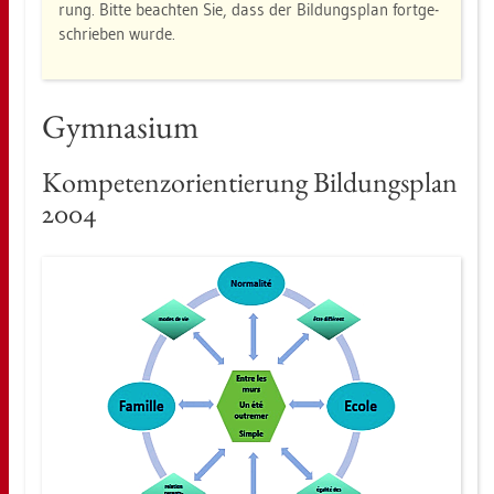
rung. Bitte be­ach­ten Sie, dass der Bil­dungs­plan fort­ge­
schrie­ben wurde.
Gym­na­si­um
Kom­pe­tenz­ori­en­tie­rung Bil­dungs­plan
2004