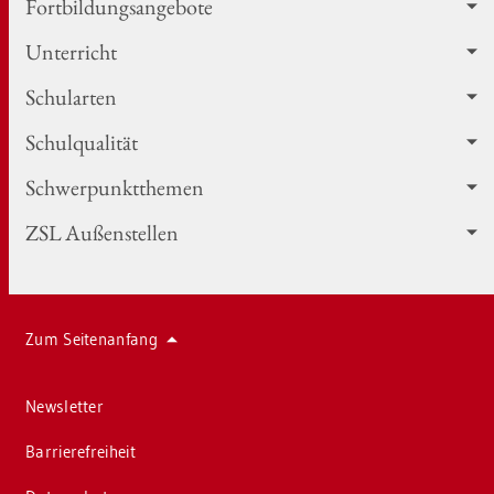
Fort­bil­dungs­an­ge­bo­te
Un­ter­richt
Schul­ar­ten
Schul­qua­li­tät
Schwer­punkt­the­men
ZSL Au­ßen­stel­len
Zum Sei­ten­an­fang
News­let­ter
Bar­rie­re­frei­heit