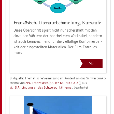
Fran­zö­sisch, Li­te­ra­tur­be­hand­lung, Kurs­stu­fe
Diese Über­schrift spielt nicht nur scherz­haft mit den
ein­zel­nen Wör­tern der be­ar­bei­te­ten Werk­s­ti­tel, son­dern
ist auch kenn­zeich­nend für die viel­fäl­ti­ge Kom­bi­nier­bar­
keit der ein­ge­stell­ten Ma­te­ria­li­en. Der Film Entre les
murs...
Mehr
Bild­quel­le: The­ma­ti­sche Ver­net­zung im Kon­text an das Schwer­punkt­
the­ma von
ZPG Fran­zö­sisch
[
CC BY-NC-ND 3.0 DE
], aus
3 An­bin­dung an das Schwer­punkt­the­ma:
, be­ar­bei­tet