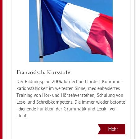
Fran­zö­sisch, Kurs­stu­fe
Der Bil­dungs­plan 2004 for­dert und för­dert Kom­mu­ni­
ka­ti­ons­fä­hig­keit im wei­tes­ten Sinne, me­di­en­ba­sier­tes
Trai­ning von Hör- und Hör­seh­ver­ste­hen, Schu­lung von
Lese- und Schreib­kom­pe­tenz. Die immer wie­der be­ton­te
„die­nen­de Funk­ti­on der Gram­ma­tik und Lexik“ ver­
steht...
Mehr