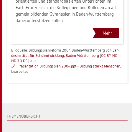
ori­en­tier­ten und stan­dard­ba­sier­ten Un­ter­rich­ten im
Fach Fran­zö­sisch, die Kol­le­gin­nen und Kol­le­gen an all­
ge­mein bil­den­den Gym­na­si­en in Baden-Würt­tem­berg
dabei un­ter­stüt­zen sol­len,...
Mehr
Bild­quel­le: Bil­dungs­plan­re­form 2004 Baden-Würt­tem­berg von
Lan­
des­in­sti­tut für Schul­ent­wick­lung, Baden-Würt­tem­berg
[
CC BY-NC-
ND 3.0 DE
], aus
Prä­sen­ta­ti­on Bil­dungs­plan 2004.​ppt - Bil­dung stärkt Men­schen
,
be­ar­bei­tet
THE­MEN­ÜBER­SICHT