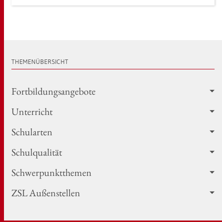
THE­MEN­ÜBER­SICHT
Fort­bil­dungs­an­ge­bo­te
Un­ter­richt
Schul­ar­ten
Schul­qua­li­tät
Schwer­punkt­the­men
ZSL Au­ßen­stel­len