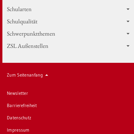
Schul­ar­ten
Schul­qua­li­tät
Schwer­punkt­the­men
ZSL Au­ßen­stel­len
Zum Sei­ten­an­fang
News­let­ter
Bar­rie­re­frei­heit
Da­ten­schutz
Im­pres­sum