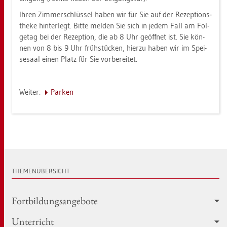
Ihren Zim­mer­schlüs­sel haben wir für Sie auf der Re­zep­ti­ons­
the­ke hin­ter­legt. Bitte mel­den Sie sich in jedem Fall am Fol­
ge­tag bei der Re­zep­ti­on, die ab 8 Uhr ge­öff­net ist. Sie kön­
nen von 8 bis 9 Uhr früh­stü­cken, hier­zu haben wir im Spei­
se­saal einen Platz für Sie vor­be­rei­tet.
Wei­ter:
Par­ken
THE­MEN­ÜBER­SICHT
Fort­bil­dungs­an­ge­bo­te
Un­ter­richt