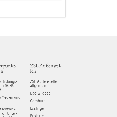
r­punkt­
ZSL Au­ßen­stel­
en
len
le Bil­dungs­
ZSL Au­ßen­stel­len
form SCHU­
all­ge­mein
W
Bad Wild­bad
­le Me­di­en und
Com­burg
Ess­lin­gen
äts­ent­wick­
rch Un­ter­
Pro­jek­te