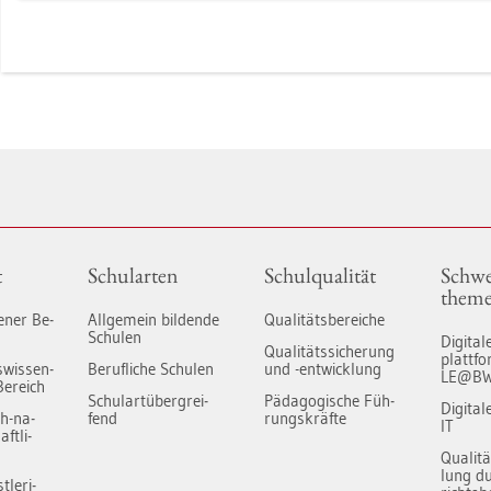
t
Schul­ar­ten
Schul­qua­li­tät
Schwe
the­m
ge­ner Be­
All­ge­mein bil­den­de
Qua­li­täts­be­rei­che
Schu­len
Di­gi­ta­
Qua­li­täts­si­che­rung
platt­
s­wis­sen­
Be­ruf­li­che Schu­len
und -ent­wick­lung
LE@B
Be­reich
Schul­art­über­grei­
Päd­ago­gi­sche Füh­
Di­gi­ta
ch-na­
fend
rungs­kräf­te
IT
ft­li­
Qua­li­t
lung du
­le­ri­