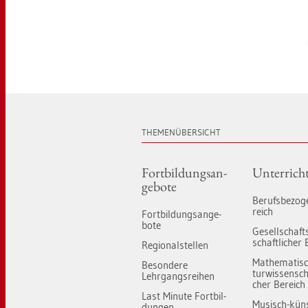
THE­MEN­ÜBER­SICHT
Fort­bil­dungs­an­
Un­ter­rich
ge­bo­te
Be­rufs­be­zo­
reich
Fort­bil­dungs­an­ge­
bo­te
Ge­sell­schaft
schaft­li­cher 
Re­gio­nal­stel­len
Ma­the­ma­tis
Be­son­de­re
tur­wis­sen­scha
Lehr­gangs­rei­hen
cher Be­reich
Last Mi­nu­te Fort­bil­
Mu­sisch-künst
dun­gen