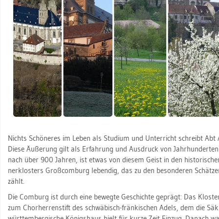
Nichts Schö­ne­res im Leben als Stu­di­um und Un­ter­richt schreibt Abt
Diese Äu­ße­rung gilt als Er­fah­rung und Aus­druck von Jahr­hun­der­ten be
nach über 900 Jah­ren, ist etwas von die­sem Geist in den his­to­ri­schen 
ner­klos­ters Groß­com­burg le­ben­dig, das zu den be­son­de­ren Schät­zen
zählt.
Die Com­burg ist durch eine be­weg­te Ge­schich­te ge­prägt: Das Klos
zum Chor­her­ren­stift des schwä­bisch-frän­ki­schen Adels, dem die Sä­ku­
würt­tem­ber­gi­sche Kö­nigs­haus hielt für kurze Zeit Ein­zug. Da­nach wa