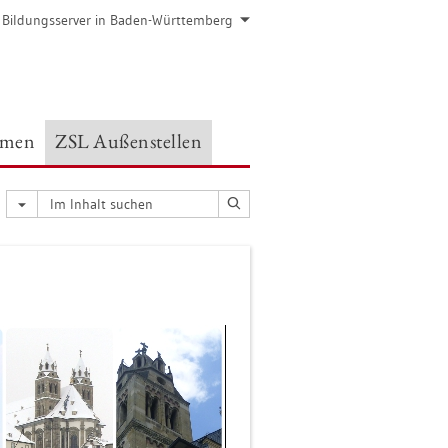
 Bil­dungs­ser­ver in Baden-Würt­tem­berg
e­men
ZSL Au­ßen­stel­len