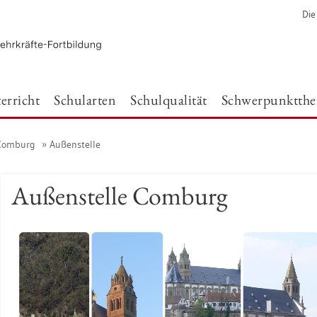
Die
er­richt
Schul­ar­ten
Schul­qua­li­tät
Schwer­punkt­th
 Com­burg
Au­ßen­stel­le
Au­ßen­stel­le Com­burg