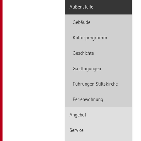
Au­ßen­stel­le
Ge­bäu­de
Kul­tur­pro­gramm
Ge­schich­te
Gast­ta­gun­gen
Füh­run­gen Stifts­kir­che
Fe­ri­en­woh­nung
An­ge­bot
Ser­vice