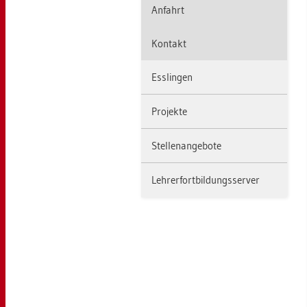
An­fahrt
Kon­takt
Ess­lin­gen
Pro­jek­te
Stel­len­an­ge­bo­te
Leh­rer­fort­bil­dungs­ser­ver