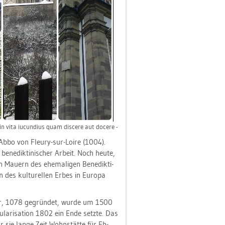
in vita iu­cun­di­us quam dis­ce­re aut do­ce­re -
 Abbo von Fleu­ry-sur-Loire (1004).
­ne­dik­ti­ni­scher Ar­beit. Noch heute,
Mau­ern des ehe­ma­li­gen Be­ne­dik­ti­
 des kul­tu­rel­len Erbes in Eu­ro­pa
­ter, 1078 ge­grün­det, wurde um 1500
la­ri­sa­ti­on 1802 ein Ende setz­te. Das
r sie lange Zeit Wohn­stät­te für Eh­