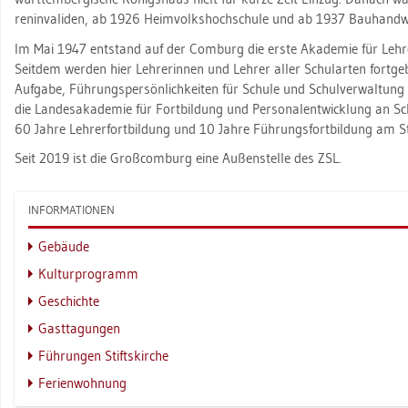
ren­in­va­li­den, ab 1926 Heim­volks­hoch­schu­le und ab 1937 Bau­hand­we
Im Mai 1947 ent­stand auf der Com­burg die erste Aka­de­mie für Leh­rer
Seit­dem wer­den hier Leh­re­rin­nen und Leh­rer aller Schul­ar­ten fort­ge­b
Auf­ga­be, Füh­rungs­per­sön­lich­kei­ten für Schu­le und Schul­ver­wal­tung 
die Lan­des­aka­de­mie für Fort­bil­dung und Per­so­nal­ent­wick­lung an Sch
60 Jahre Leh­rer­fort­bil­dung und 10 Jahre Füh­rungs­fort­bil­dung am 
Seit 2019 ist die Groß­com­burg eine Au­ßen­stel­le des ZSL.
IN­FOR­MA­TIO­NEN
Ge­bäu­de
Kul­tur­pro­gramm
Ge­schich­te
Gast­ta­gun­gen
Füh­run­gen Stifts­kir­che
Fe­ri­en­woh­nung