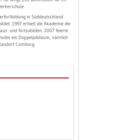
r­ker­schu­le.
­fort­bil­dung in Süd­deutsch­land.
il­det. 1997 er­hielt die Aka­de­mie die
aus- und fort­zu­bil­den. 2007 fei­er­te
u­len ein Dop­pel­ju­bi­lä­um, näm­lich
Stand­ort Com­burg.