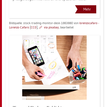
Mehr
Bild­quel­le: stock-tra­ding-mo­ni­tor-desk-1863880 von
lo­ren­zo­ca­fa­ro -
Lo­ren­zo Ca­fa­ro
[
CC0
],
via pixabay
, be­ar­bei­tet