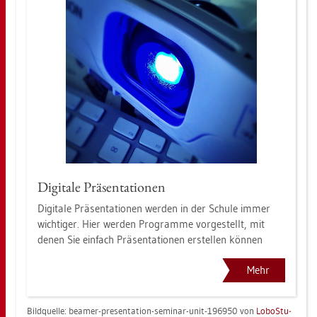
Di­gi­ta­le Prä­sen­ta­tio­nen
Di­gi­ta­le Prä­sen­ta­tio­nen wer­den in der Schu­le immer
wich­ti­ger. Hier wer­den Pro­gram­me vor­ge­stellt, mit
denen Sie ein­fach Prä­sen­ta­tio­nen er­stel­len kön­nen
Mehr
Bild­quel­le: bea­mer-pre­sen­ta­ti­on-se­mi­nar-unit-196950 von
Lo­bo­Stu­