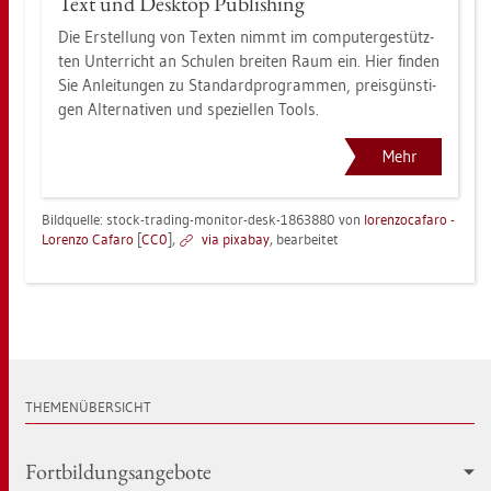
Text und Desk­top Pu­blis­hing
Die Er­stel­lung von Tex­ten nimmt im com­pu­ter­ge­stütz­
ten Un­ter­richt an Schu­len brei­ten Raum ein. Hier fin­den
Sie An­lei­tun­gen zu Stan­dard­pro­gram­men, preis­güns­ti­
gen Al­ter­na­ti­ven und spe­zi­el­len Tools.
Mehr
Bild­quel­le: stock-tra­ding-mo­ni­tor-desk-1863880 von
lo­ren­zo­ca­fa­ro -
Lo­ren­zo Ca­fa­ro
[
CC0
],
via pixabay
, be­ar­bei­tet
THE­MEN­ÜBER­SICHT
Fort­bil­dungs­an­ge­bo­te