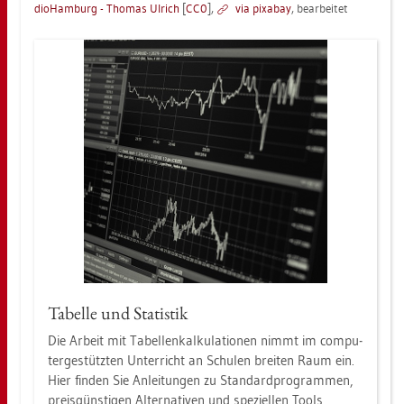
dio­Ham­burg - Tho­mas Ul­rich
[
CC0
],
via pixabay
, be­ar­bei­tet
Ta­bel­le und Sta­tis­tik
Die Ar­beit mit Ta­bel­len­kal­ku­la­tio­nen nimmt im com­pu­
ter­ge­stütz­ten Un­ter­richt an Schu­len brei­ten Raum ein.​
Hier fin­den Sie An­lei­tun­gen zu Stan­dard­pro­gram­men,
preis­güns­ti­gen Al­ter­na­ti­ven und spe­zi­el­len Tools.