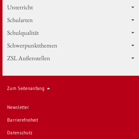
Un­ter­richt
Schul­ar­ten
Schul­qua­li­tät
Schwer­punkt­the­men
ZSL Au­ßen­stel­len
Zum Sei­ten­an­fang
News­let­ter
Bar­rie­re­frei­heit
Da­ten­schutz