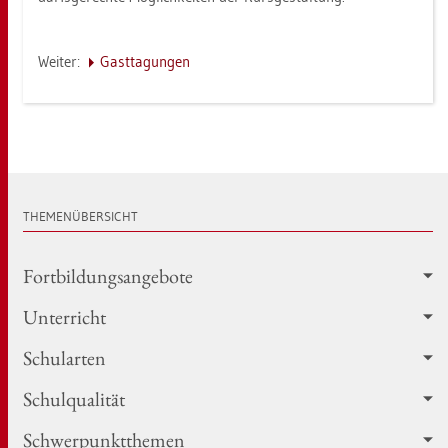
Wei­ter:
Gast­ta­gun­gen
THE­MEN­ÜBER­SICHT
Fort­bil­dungs­an­ge­bo­te
Un­ter­richt
Schul­ar­ten
Schul­qua­li­tät
Schwer­punkt­the­men