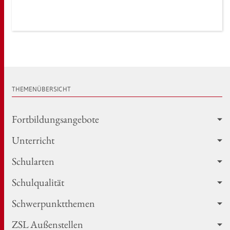
THE­MEN­ÜBER­SICHT
Fort­bil­dungs­an­ge­bo­te
Un­ter­richt
Schul­ar­ten
Schul­qua­li­tät
Schwer­punkt­the­men
ZSL Au­ßen­stel­len