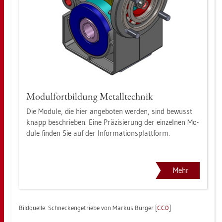
Mo­dul­fort­bil­dung Me­tall­tech­nik
Die Mo­du­le, die hier an­ge­bo­ten wer­den, sind be­wusst
knapp be­schrie­ben. Eine Prä­zi­sie­rung der ein­zel­nen Mo­
du­le fin­den Sie auf der In­for­ma­ti­ons­platt­form.
Mehr
Bild­quel­le: Schne­cken­ge­trie­be von Mar­kus Bür­ger [
CC0
]