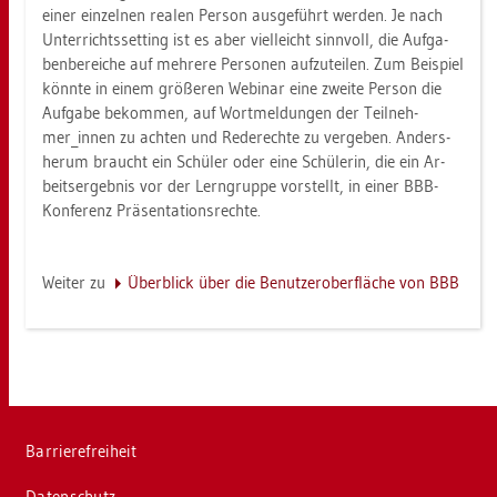
einer ein­zel­nen rea­len Per­son aus­ge­führt wer­den. Je nach
Un­ter­richts­set­ting ist es aber viel­leicht sinn­voll, die Auf­ga­
ben­be­rei­che auf meh­re­re Per­so­nen auf­zu­tei­len. Zum Bei­spiel
könn­te in einem grö­ße­ren We­bi­nar eine zwei­te Per­son die
Auf­ga­be be­kom­men, auf Wort­mel­dun­gen der Teil­neh­
mer_in­nen zu ach­ten und Re­de­rech­te zu ver­ge­ben. An­ders­
her­um braucht ein Schü­ler oder eine Schü­le­rin, die ein Ar­
beits­er­geb­nis vor der Lern­grup­pe vor­stellt, in einer BBB-
Kon­fe­renz Prä­sen­ta­ti­ons­rech­te.
Wei­ter zu
Über­blick über die Be­nut­zer­ober­flä­che von BBB
Bar­rie­re­frei­heit
Da­ten­schutz