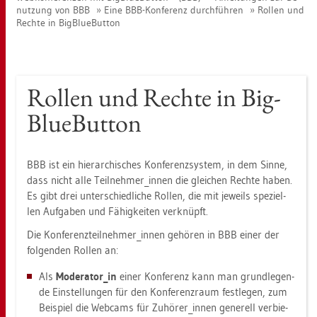
nut­zung von BBB
Eine BBB-Kon­fe­renz durch­füh­ren
Rol­len und
Rech­te in Big­Blu­e­But­ton
Rol­len und Rech­te in Big­
Blu­e­But­ton
BBB ist ein hier­ar­chi­sches Kon­fe­renz­sys­tem, in dem Sinne,
dass nicht alle Teil­neh­mer_in­nen die glei­chen Rech­te haben.
Es gibt drei un­ter­schied­li­che Rol­len, die mit je­weils spe­zi­el­
len Auf­ga­ben und Fä­hig­kei­ten ver­knüpft.
Die Kon­fe­renz­teil­neh­mer_in­nen ge­hö­ren in BBB einer der
fol­gen­den Rol­len an:
Als
Mo­dera­tor_in
einer Kon­fe­renz kann man grund­le­gen­
de Ein­stel­lun­gen für den Kon­fe­renz­raum fest­le­gen, zum
Bei­spiel die Web­cams für Zu­hö­rer_in­nen ge­ne­rell ver­bie­