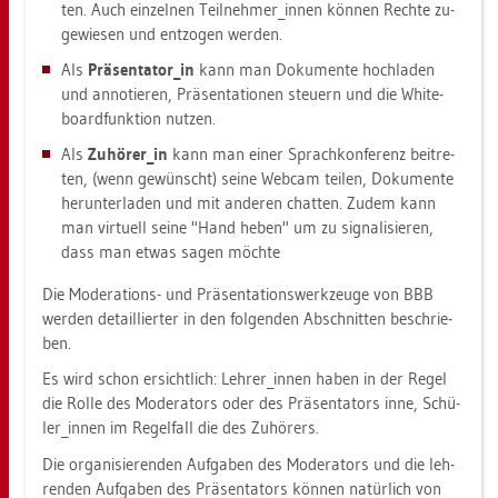
ten. Auch ein­zel­nen Teil­neh­mer_in­nen kön­nen Rech­te zu­
ge­wie­sen und ent­zo­gen wer­den.
Als
Prä­sen­ta­tor_in
kann man Do­ku­men­te hoch­la­den
und an­no­tie­ren, Prä­sen­ta­tio­nen steu­ern und die Whi­te­
board­funk­ti­on nut­zen.
Als
Zu­hö­rer_in
kann man einer Sprach­kon­fe­renz bei­tre­
ten, (wenn ge­wünscht) seine Web­cam tei­len, Do­ku­men­te
her­un­ter­la­den und mit an­de­ren chat­ten. Zudem kann
man vir­tu­ell seine "Hand heben" um zu si­gna­li­sie­ren,
dass man etwas sagen möch­te
Die Mo­dera­ti­ons- und Prä­sen­ta­ti­ons­werk­zeu­ge von BBB
wer­den de­tail­lier­ter in den fol­gen­den Ab­schnit­ten be­schrie­
ben.
Es wird schon er­sicht­lich: Leh­rer_in­nen haben in der Regel
die Rolle des Mo­dera­tors oder des Prä­sen­ta­tors inne, Schü­
ler_in­nen im Re­gel­fall die des Zu­hö­rers.
Die or­ga­ni­sie­ren­den Auf­ga­ben des Mo­dera­tors und die leh­
ren­den Auf­ga­ben des Prä­sen­ta­tors kön­nen na­tür­lich von