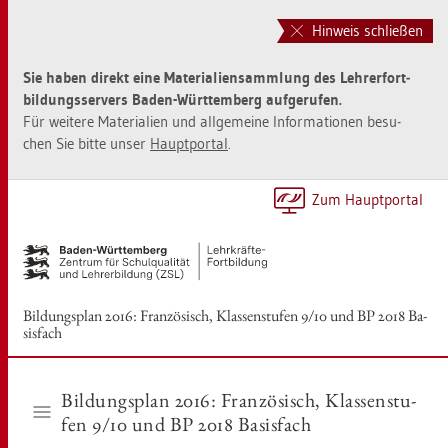
Zur
Zum
Haupt­
Sei­
Hinweis schließen
na­
ten­
vi­
in­
Sie haben di­rekt eine Ma­te­ria­li­en­samm­lung des Leh­rer­fort­
ga­
halt
bil­dungs­ser­vers Baden-Würt­tem­berg auf­ge­ru­fen.
ti­
sprin­
Für wei­te­re Ma­te­ria­li­en und all­ge­mei­ne In­for­ma­tio­nen be­su­
on
gen
chen Sie bitte unser
Haupt­por­tal
.
sprin­
[Alt]+
gen
[1]
[Alt]+
Zum Haupt­por­tal
[0]
Bil­dungs­plan 2016: Fran­zö­sisch, Klas­sen­stu­fen 9/10 und BP 2018 Ba­
sis­fach
Bil­dungs­plan 2016: Fran­zö­sisch, Klas­sen­stu­
fen 9/10 und BP 2018 Ba­sis­fach