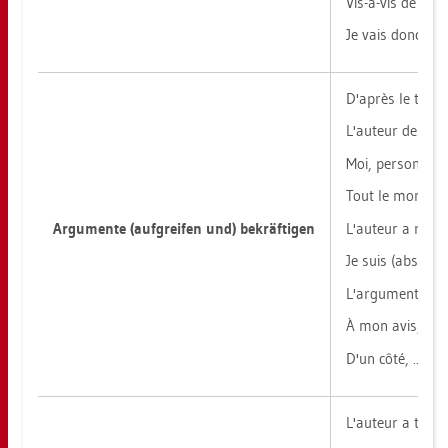
Vis-à-vis de ce pr
Je vais donc prés
D'après le texte /
L'au­teur de...​tr
Moi, per­son­nel­l
Tout le monde sai
Ar­gu­men­te (auf­grei­fen und) be­kräf­ti­gen
L'au­teur a rai­so
Je suis (ab­so­lu
L'ar­gu­ment selon
À mon avis, il fa
D'un côté, ..., de
L'au­teur a tort q