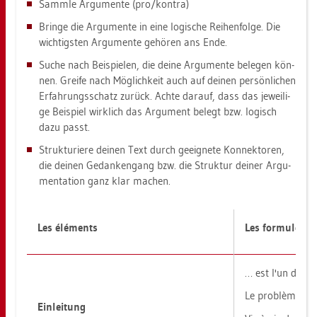
Samm­le Ar­gu­men­te (pro/kon­tra)
Brin­ge die Ar­gu­men­te in eine lo­gi­sche Rei­hen­fol­ge. Die
wich­tigs­ten Ar­gu­men­te ge­hö­ren ans Ende.
Suche nach Bei­spie­len, die deine Ar­gu­men­te be­le­gen kön­
nen. Grei­fe nach Mög­lich­keit auch auf dei­nen per­sön­li­chen
Er­fah­rungs­schatz zu­rück. Achte dar­auf, dass das je­wei­li­
ge Bei­spiel wirk­lich das Ar­gu­ment be­legt bzw. lo­gisch
dazu passt.
Struk­tu­rie­re dei­nen Text durch ge­eig­ne­te Kon­nek­to­ren,
die dei­nen Ge­dan­ken­gang bzw. die Struk­tur dei­ner Ar­gu­
men­ta­ti­on ganz klar ma­chen.
Les éléments
Les for­mu­les et
… est l'un des 
Le problème [de l
Ein­lei­tung