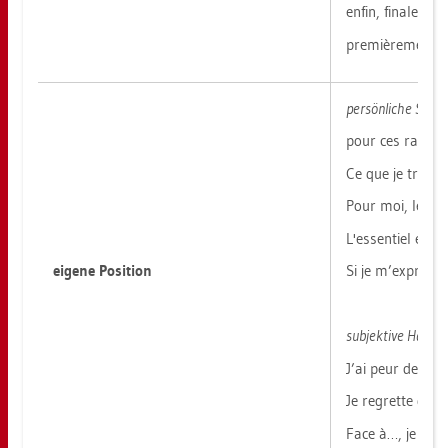
enfin, fi­na­le­m
première­ment… 
per­sön­li­che Stel­
pour ces rai­son
Ce que je trouve 
Pour moi, le plu
L'es­sen­ti­el est 
ei­ge­ne Po­si­ti­on
Si je m’ex­pri­m
sub­jek­ti­ve Hal­tun
J’ai peur de… / 
Je re­g­ret­te que
Face à…, je me s