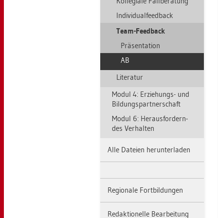
Kol­le­gia­le Fall­be­ra­tung
In­di­vi­du­al­fe­ed­back
Team-Feed­back
Prä­sen­ta­ti­on
AB
Li­te­ra­tur
Modul 4: Er­zie­hungs- und
Bil­dungs­part­ner­schaft
Modul 6: Her­aus­for­dern­
des Ver­hal­ten
Alle Da­tei­en her­un­ter­la­den
Re­gio­na­le Fort­bil­dun­gen
Re­dak­tio­nel­le Be­ar­bei­tung