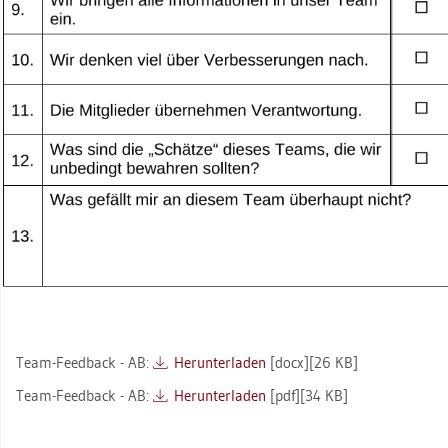
Team-Feed­back - AB:
Her­un­ter­la­den
[docx][26 KB]
Team-Feed­back - AB:
Her­un­ter­la­den
[pdf][34 KB]