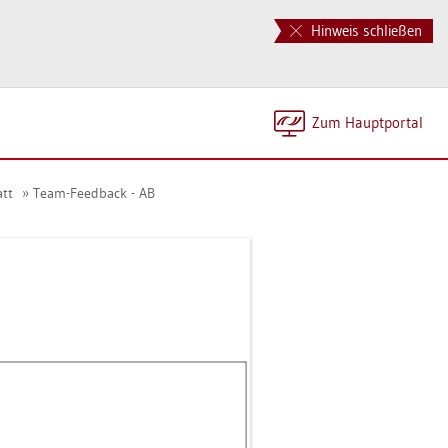
Hinweis schließen
Zum Haupt­por­tal
att
Team-Feed­back - AB