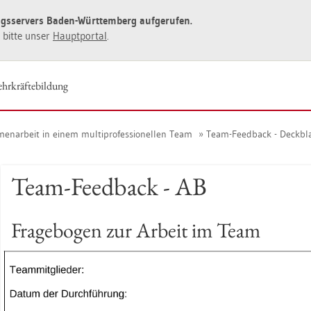
ngs­ser­vers Baden-Würt­tem­berg auf­ge­ru­fen.
ie bitte unser
Haupt­por­tal
.
hr­kräf­te­bil­dung
n­ar­beit in einem mul­ti­pro­fes­sio­nel­len Team
Team-Feed­back - Deck­bl
Team-Feed­back - AB
Fra­ge­bo­gen zur Ar­beit im Team