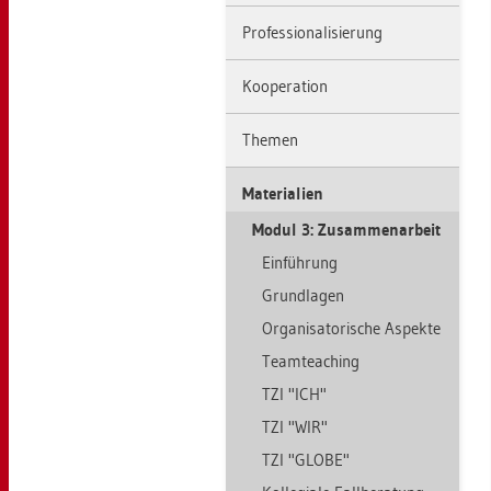
Pro­fes­sio­na­li­sie­rung
Ko­ope­ra­ti­on
The­men
Ma­te­ria­li­en
Modul 3: Zu­sam­men­ar­beit
Ein­füh­rung
Grund­la­gen
Or­ga­ni­sa­to­ri­sche As­pek­te
Team­teaching
TZI "ICH"
TZI "WIR"
TZI "GLOBE"