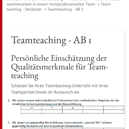
sam­men­ar­beit in einem mul­ti­pro­fes­sio­nel­len Team
Team­
teaching - Deck­blatt
Team­teaching - AB 1
Team­teaching - AB 1
Per­sön­li­che Ein­schät­zung der
Qua­li­täts­merk­ma­le für Team­
teaching
Schät­zen Sie Ihren Team­teaching-Un­ter­richt mit Ihren
Team­part­ner/innen im Aus­tausch ein.