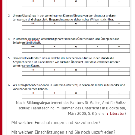
Nach: Bil­dungs­de­par­te­ment des Kan­tons St. Gal­len, Amt für Volks­
schu­le: Team­teaching im Rah­men des Un­ter­richts in Block­zei­ten,
März 2008, S. 8 (siehe
Li­te­ra­tur
)
Mit wel­chen Ein­schät­zun­gen sind Sie zu­frie­den?
Mit wel­chen Ein­schät­zun­gen sind Sie noch un­zu­frie­den?