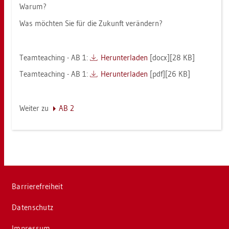
Warum?
Was möch­ten Sie für die Zu­kunft ver­än­dern?
Team­teaching - AB 1:
Her­un­ter­la­den
[docx][28 KB]
Team­teaching - AB 1:
Her­un­ter­la­den
[pdf][26 KB]
Wei­ter zu
AB 2
Bar­rie­re­frei­heit
Da­ten­schutz
Im­pres­sum