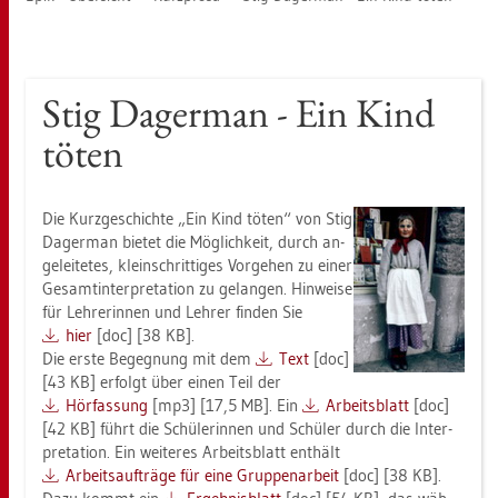
Stig Da­ger­man - Ein Kind
töten
Die Kurz­ge­schich­te „Ein Kind töten“ von Stig
Da­ger­man bie­tet die Mög­lich­keit, durch an­
ge­lei­te­tes, klein­schrit­ti­ges Vor­ge­hen zu einer
Ge­samt­in­ter­pre­ta­ti­on zu ge­lan­gen. Hin­wei­se
für Leh­re­rin­nen und Leh­rer fin­den Sie
hier
[doc] [38 KB].
Die erste Be­geg­nung mit dem
Text
[doc]
[43 KB] er­folgt über einen Teil der
Hör­fas­sung
[mp3] [17,5 MB]. Ein
Ar­beits­blatt
[doc]
[42 KB] führt die Schü­le­rin­nen und Schü­ler durch die In­ter­
pre­ta­ti­on. Ein wei­te­res Ar­beits­blatt ent­hält
Ar­beits­auf­trä­ge für eine Grup­pen­ar­beit
[doc] [38 KB].