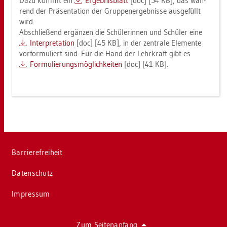
Dazu kommt ein
Er­geb­nis­blatt
[doc] [54 KB], das wäh­
rend der Prä­sen­ta­ti­on der Grup­pen­er­geb­nis­se aus­ge­füllt
wird.
Ab­schlie­ßend er­gän­zen die Schü­le­rin­nen und Schü­ler eine
In­ter­pre­ta­ti­on
[doc] [45 KB], in der zen­tra­le Ele­men­te
vor­for­mu­liert sind. Für die Hand der Lehr­kraft gibt es
For­mu­lie­rungs­mög­lich­kei­ten
[doc] [41 KB].
Bar­rie­re­frei­heit
Da­ten­schutz
Im­pres­sum
Zum Sei­ten­an­fang