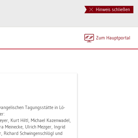
Hinweis schließen
Zum Haupt­por­tal
ge­li­schen Ta­gungs­stät­te in Lö­
er:
y­er, Kurt Hiltl, Mi­cha­el Ka­zen­wa­del,
a Meine­cke, Ul­rich Mez­ger, In­grid
er, Ri­chard Schwin­gen­schlögl und