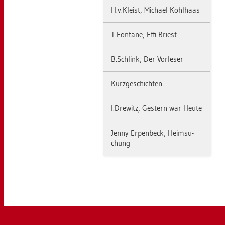
H.​v.​Kleist, Mi­cha­el Kohl­haas
T.​Fon­ta­ne, Effi Briest
B.​Schlink, Der Vor­le­ser
Kurz­ge­schich­ten
I.​Dre­witz, Ges­tern war Heute
Jenny Er­pen­beck, Heim­su­
chung