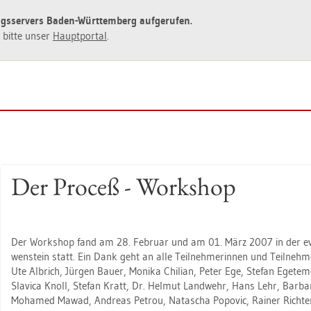
ngs­ser­vers Baden-Würt­tem­berg auf­ge­ru­fen.
ie bitte unser
Haupt­por­tal
.
Der Pro­ceß - Work­shop
Der Work­shop fand am 28. Fe­bru­ar und am 01. März 2007 in der evan­
wen­stein statt. Ein Dank geht an alle Teil­neh­me­rin­nen und Teil­neh­m
Ute Al­brich, Jür­gen Bauer, Mo­ni­ka Chi­li­an, Peter Ege, Ste­fan Ege­te­me
Sla­vica Knoll, Ste­fan Kratt, Dr. Hel­mut Land­wehr, Hans Lehr, Bar­ba­r
Mo­ha­med Mawad, An­dre­as Pe­trou, Na­ta­scha Po­po­vic, Rai­ner Rich­t