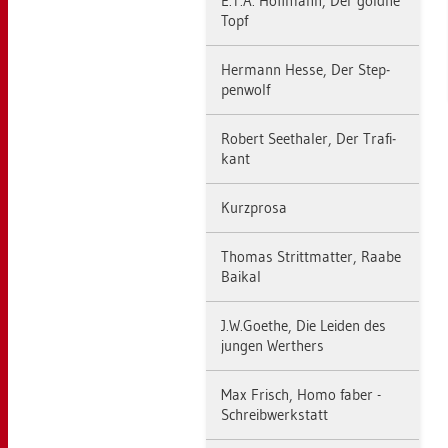
E.T.A. Hoff­mann, Der gold­ne
Topf
Her­mann Hesse, Der Step­
pen­wolf
Ro­bert Seet­ha­ler, Der Tra­fi­
kant
Kurz­pro­sa
Tho­mas Stritt­mat­ter, Raabe
Bai­kal
J.​W.​Goe­the, Die Lei­den des
jun­gen Wer­t­hers
Max Frisch, Homo faber -
Schreib­werk­statt