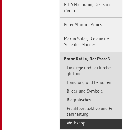
E.​T.​A.​Hoff­mann, Der Sand­
mann
Peter Stamm, Agnes
Mar­tin Suter, Die dunk­le
Seite des Mon­des
Franz Kafka, Der Pro­ceß
Ein­stie­ge und Lek­tü­re­be­
glei­tung
Hand­lung und Per­so­nen
Bil­der und Sym­bo­le
Bio­gra­fi­sches
Er­zähl­per­spek­ti­ve und Er­
zähl­hal­tung
Work­shop