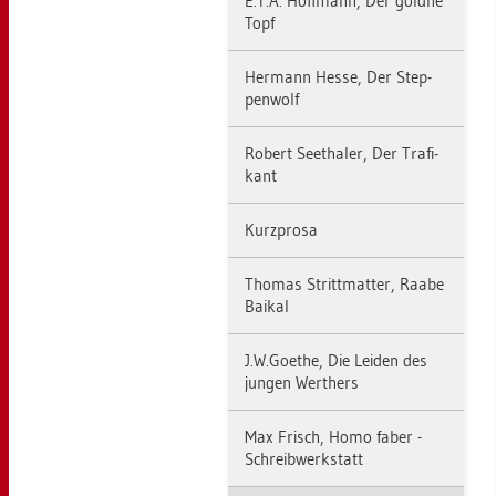
E.T.A. Hoff­mann, Der gold­ne
Topf
Her­mann Hesse, Der Step­
pen­wolf
Ro­bert Seet­ha­ler, Der Tra­fi­
kant
Kurz­pro­sa
Tho­mas Stritt­mat­ter, Raabe
Bai­kal
J.​W.​Goe­the, Die Lei­den des
jun­gen Wer­t­hers
Max Frisch, Homo faber -
Schreib­werk­statt