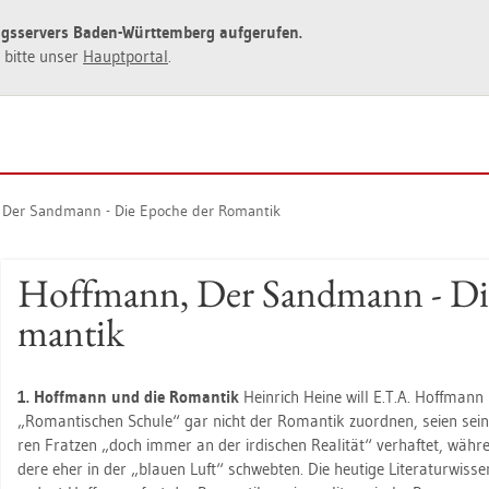
ngs­ser­vers Baden-Würt­tem­berg auf­ge­ru­fen.
ie bitte unser
Haupt­por­tal
.
 Der Sand­mann - Die Epo­che der Ro­man­tik
Hoff­mann, Der Sand­mann - Di
man­tik
1. Hoff­mann und die Ro­man­tik
Hein­rich Heine will E.T.A. Hoff­mann i
„Ro­man­ti­schen Schu­le“ gar nicht der Ro­man­tik zu­ord­nen, seien seine
ren Frat­zen „doch immer an der ir­di­schen Rea­li­tät“ ver­haf­tet, wäh­r
de­re eher in der „blau­en Luft“ schweb­ten. Die heu­ti­ge Li­te­ra­tur­wis­se