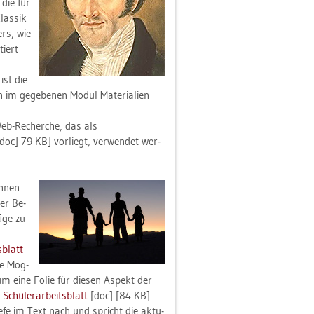
 die für
las­sik
ers, wie
tiert
ist die
 im ge­ge­be­nen Modul Ma­te­ria­li­en
Web-Re­cher­che, das als
doc] 79 KB] vor­liegt, ver­wen­det wer­
n­nen
er Be­
ü­ge zu
­blatt
die Mög­
n, um eine Folie für die­sen As­pekt der
Schü­ler­ar­beits­blatt
[doc] [84 KB].
e­fe im Text nach und spricht die ak­tu­