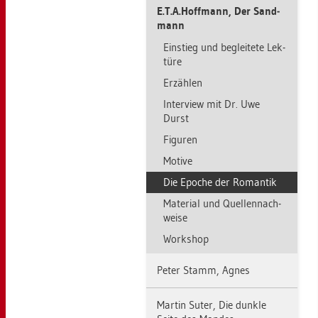
E.​T.​A.​Hoff­mann, Der Sand­
mann
Ein­stieg und be­glei­te­te Lek­
tü­re
Er­zäh­len
In­ter­view mit Dr. Uwe
Durst
Fi­gu­ren
Mo­ti­ve
Die Epo­che der Ro­man­tik
Ma­te­ri­al und Quel­len­nach­
wei­se
Work­shop
Peter Stamm, Agnes
Mar­tin Suter, Die dunk­le