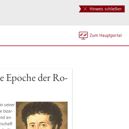
Hinweis schließen
Zum Haupt­por­tal
e Epo­che der Ro­
n sei­ner
 bi­zar­
end an­
n­schaft