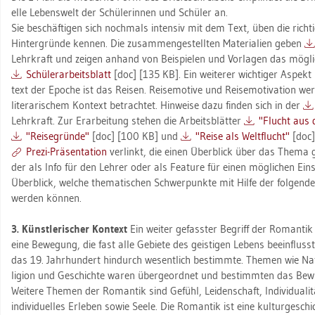
el­le Le­bens­welt der Schü­le­rin­nen und Schü­ler an.
Sie be­schäf­ti­gen sich noch­mals in­ten­siv mit dem Text, üben die rich­ti­ge
Hin­ter­grün­de ken­nen. Die zu­sam­men­ge­stell­ten Ma­te­ria­li­en geben
Lehr­kraft und zei­gen an­hand von Bei­spie­len und Vor­la­gen das mög­li
Schü­ler­ar­beits­blatt
[doc] [135 KB]. Ein wei­te­rer wich­ti­ger As­pekt 
text der Epo­che ist das Rei­sen. Rei­se­mo­ti­ve und Rei­se­mo­ti­va­ti­on w
li­te­ra­ri­schem Kon­text be­trach­tet. Hin­wei­se dazu fin­den sich in der
Lehr­kraft. Zur Er­ar­bei­tung ste­hen die Ar­beits­blät­ter
"Flucht aus d
"Rei­se­grün­de"
[doc] [100 KB] und
"Reise als Welt­flucht"
[doc]
Prezi-Prä­sen­ta­ti­on
ver­linkt, die einen Über­blick über das Thema g
der als Info für den Leh­rer oder als Fea­ture für einen mög­li­chen Ein­st
Über­blick, wel­che the­ma­ti­schen Schwer­punk­te mit Hilfe der fol­gen­den
wer­den kön­nen.
3. Künst­le­ri­scher Kon­text
Ein wei­ter ge­fass­ter Be­griff der Ro­man­tik
eine Be­we­gung, die fast alle Ge­bie­te des geis­ti­gen Le­bens be­ein­fluss
das 19. Jahr­hun­dert hin­durch we­sent­lich be­stimm­te. The­men wie Na­t
li­gi­on und Ge­schich­te waren über­ge­ord­net und be­stimm­ten das Be­w
Wei­te­re The­men der Ro­man­tik sind Ge­fühl, Lei­den­schaft, In­di­vi­dua­li
in­di­vi­du­el­les Er­le­ben sowie Seele. Die Ro­man­tik ist eine kul­tur­ge­schic