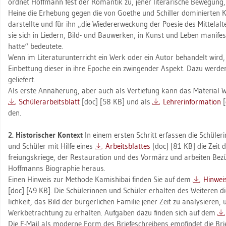
ord­net Hoff­mann fest der Ro­man­tik zu, jener li­te­ra­ri­sche Be­we­gung,
Heine die Er­he­bung gegen die von Goe­the und Schil­ler do­mi­nier­ten K
dar­stell­te und für ihn „die Wie­der­er­we­ckung der Poe­sie des Mit­tel­al­t
sie sich in Lie­dern, Bild- und Bau­wer­ken, in Kunst und Leben ma­ni­fes­
hatte“ be­deu­te­te.
Wenn im Li­te­ra­tur­un­ter­richt ein Werk oder ein Autor be­han­delt wird, 
Ein­bet­tung die­ser in ihre Epo­che ein zwin­gen­der As­pekt. Dazu wer­den
ge­lie­fert.
Als erste An­nä­he­rung, aber auch als Ver­tie­fung kann das Ma­te­ri­al 
Schü­ler­ar­beits­blatt
[doc] [58 KB] und als
Leh­rer­in­for­ma­ti­on
[
den.
2. His­to­ri­scher Kon­text
In einem ers­ten Schritt er­fas­sen die Schü­le­ri
und Schü­ler mit Hilfe eines
Ar­beits­blat­tes
[doc] [81 KB] die Zeit d
frei­ungs­krie­ge, der Re­stau­ra­ti­on und des Vor­märz und ar­bei­ten Be­z
Hoff­manns Bio­gra­phie her­aus.
Einen Hin­weis zur Me­tho­de Ka­mis­hi­bai fin­den Sie auf dem
Hin­weis
[doc] [49 KB]. Die Schü­le­rin­nen und Schü­ler er­hal­ten des Wei­te­ren 
lich­keit, das Bild der bür­ger­li­chen Fa­mi­lie jener Zeit zu ana­ly­sie­re
Werk­be­trach­tung zu er­hal­ten. Auf­ga­ben dazu fin­den sich auf dem
Die E-Mail als mo­der­ne Form des Brie­fe­schrei­bens emp­fin­det die Bri