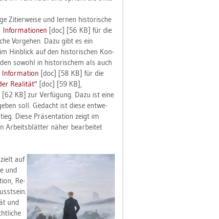
 Zi­tier­wei­se und ler­nen his­to­ri­sche
In­for­ma­tio­nen
[doc] [56 KB] für die
­che Vor­ge­hen. Dazu gibt es ein
im Hin­blick auf den his­to­ri­schen Kon­
er­den so­wohl in his­to­ri­schem als auch
In­for­ma­ti­on
[doc] [58 KB] für die
er Rea­li­tät"
[doc] [59 KB],
 [62 KB] zur Ver­fü­gung. Dazu ist eine
eben soll. Ge­dacht ist diese ent­we­
ieg. Diese Prä­sen­ta­ti­on zeigt im
 Ar­beits­blät­ter näher be­ar­bei­tet
 zielt auf
­te und
i­on, Re­
usst­sein.
­tät und
ht­li­che