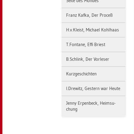
Seite des Mon­des
Franz Kafka, Der Pro­ceß
H.​v.​Kleist, Mi­cha­el Kohl­haas
T.​Fon­ta­ne, Effi Briest
B.​Schlink, Der Vor­le­ser
Kurz­ge­schich­ten
I.​Dre­witz, Ges­tern war Heute
Jenny Er­pen­beck, Heim­su­
chung