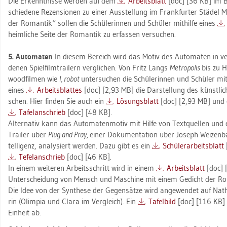
Die Er­kennt­nis­se wer­den auf dem
Ar­beits­blatt
[doc] [36 KB] im Bi
schie­de­ne Re­zen­sio­nen zu einer Aus­stel­lung im Frank­fur­ter Stä­d
der Ro­man­tik“ sol­len die Schü­le­rin­nen und Schü­ler mit­hil­fe eines
heim­li­che Seite der Ro­man­tik zu er­fas­sen ver­su­chen.
5. Au­to­ma­ten
In die­sem Be­reich wird das Motiv des Au­to­ma­ten in ve
de­nen Spiel­film­trai­lern ver­gli­chen. Von Fritz Langs
Me­tro­po­lis
bis zu Ho
wood­fil­men wie
I, robot
un­ter­su­chen die Schü­le­rin­nen und Schü­ler mit­h
eines
Ar­beits­blat­tes
[doc] [2,93 MB] die Dar­stel­lung des künst­li­
schen. Hier fin­den Sie auch ein
Lö­sungs­blatt
[doc] [2,93 MB] und 
Ta­fel­an­schrieb
[doc] [48 KB].
Al­ter­na­tiv kann das Au­to­ma­ten­mo­tiv mit Hilfe von Text­quel­len und
Trai­ler über
Plug and Pray,
einer Do­ku­men­ta­ti­on über Jo­seph Wei­zen­b
tel­li­genz, ana­ly­siert wer­den. Dazu gibt es ein
Schü­ler­ar­beits­blatt
Tefel­an­schrieb
[doc] [46 KB].
In einem wei­te­ren Ar­beits­schritt wird in einem
Ar­beits­blatt
[doc] [
Un­ter­schei­dung von Mensch und Ma­schi­ne mit einem Ge­dicht der Ro­m
Die Idee von der Syn­the­se der Ge­gen­sät­ze wird an­ge­wen­det auf Na­tha­
rin (Olim­pia und Clara im Ver­gleich). Ein
Ta­fel­bild
[doc] [116 KB] Ta
Ein­heit ab.