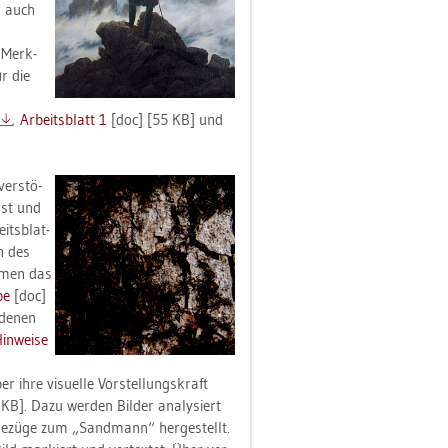
r auch
e Merk­
ür die
Ar­beits­blatt 1
[doc] [55 KB] und
ver­stö­
ngst und
its­blat­
en des
s­men das
be
[doc]
­de­nen
in­wei­se
ihre vi­su­el­le Vor­stel­lungs­kraft
B]. Dazu wer­den Bil­der ana­ly­siert
 Be­zü­ge zum „Sand­mann“ her­ge­stellt.