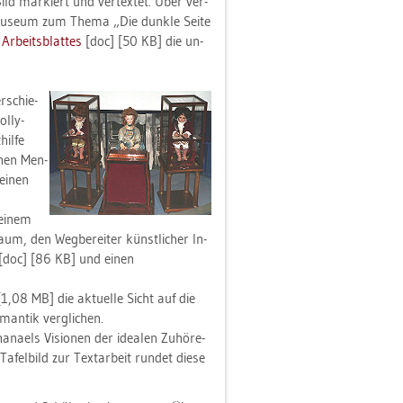
ld mar­kiert und ver­tex­tet. Über ver­
el Mu­se­um zum Thema „Die dunk­le Seite
Ar­beits­blat­tes
[doc] [50 KB] die un­
r­schie­
l­ly­
il­fe
chen Men­
einen
 einem
aum, den Weg­be­rei­ter künst­li­cher In­
[doc] [86 KB] und einen
1,08 MB] die ak­tu­el­le Sicht auf die
an­tik ver­gli­chen.
na­els Vi­sio­nen der idea­len Zu­hö­re­
­fel­bild zur Text­ar­beit run­det diese