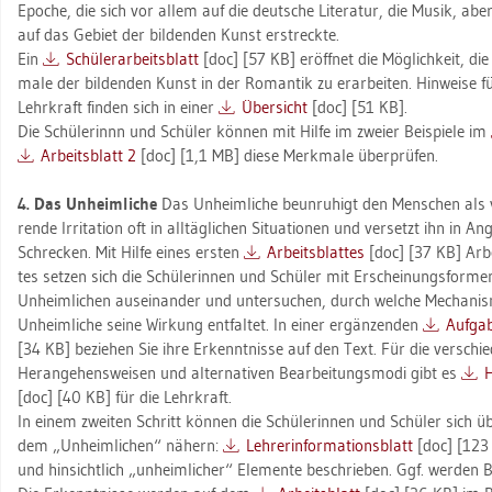
Epo­che, die sich vor allem auf die deut­sche Li­te­ra­tur, die Musik, abe
auf das Ge­biet der bil­den­den Kunst er­streck­te.
Ein
Schü­ler­ar­beits­blatt
[doc] [57 KB] er­öff­net die Mög­lich­keit, di
ma­le der bil­den­den Kunst in der Ro­man­tik zu er­ar­bei­ten. Hin­wei­se f
Lehr­kraft fin­den sich in einer
Über­sicht
[doc] [51 KB].
Die Schü­le­rinnn und Schü­ler kön­nen mit Hilfe im zwei­er Bei­spie­le im
Ar­beits­blatt 2
[doc] [1,1 MB] diese Merk­ma­le über­prü­fen.
4. Das Un­heim­li­che
Das Un­heim­li­che be­un­ru­higt den Men­schen als 
ren­de Ir­ri­ta­ti­on oft in all­täg­li­chen Si­tua­tio­nen und ver­setzt ihn in A
Schre­cken. Mit Hilfe eines ers­ten
Ar­beits­blat­tes
[doc] [37 KB] Ar­be
tes set­zen sich die Schü­le­rin­nen und Schü­ler mit Er­schei­nungs­for­m
Un­heim­li­chen aus­ein­an­der und un­ter­su­chen, durch wel­che Me­cha­ni
Un­heim­li­che seine Wir­kung ent­fal­tet. In einer er­gän­zen­den
Auf­ga­
[34 KB] be­zie­hen Sie ihre Er­kennt­nis­se auf den Text. Für die ver­schie
Her­an­ge­hens­wei­sen und al­ter­na­ti­ven Be­ar­bei­tungs­mo­di gibt es
H
[doc] [40 KB] für die Lehr­kraft.
In einem zwei­ten Schritt kön­nen die Schü­le­rin­nen und Schü­ler sich über 
dem „Un­heim­li­chen“ nä­hern:
Leh­rer­in­for­ma­ti­ons­blatt
[doc] [123 K
und hin­sicht­lich „un­heim­li­cher“ Ele­men­te be­schrie­ben. Ggf. wer­den