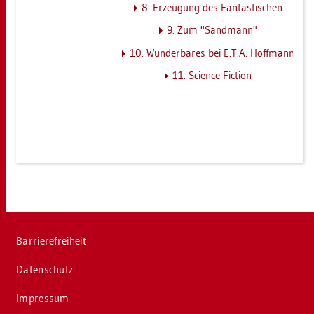
8. Er­zeu­gung des Fan­tas­ti­schen
9. Zum "Sand­mann"
10. Wun­der­ba­res bei E.T.A. Hoff­mann
11. Sci­ence Fic­tion
Bar­rie­re­frei­heit
Da­ten­schutz
Im­pres­sum