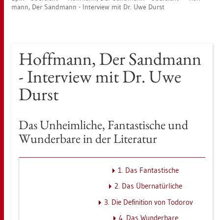
mann, Der Sand­mann - In­ter­view mit Dr. Uwe Durst
Hoff­mann, Der Sand­mann
- In­ter­view mit Dr. Uwe
Durst
Das Un­heim­li­che, Fan­tas­ti­sche und
Wun­der­ba­re in der Li­te­ra­tur
1. Das Fan­tas­ti­sche
2. Das Über­na­tür­li­che
3. Die De­fi­ni­ti­on von To­do­rov
4. Das Wun­der­ba­re