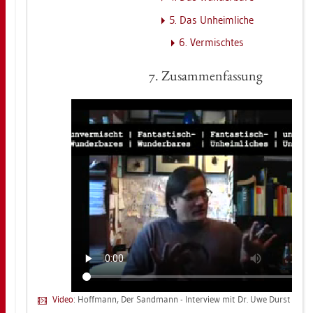
5. Das Un­heim­li­che
6. Ver­misch­tes
7. Zu­sam­men­fas­sung
Video
: Hoff­mann, Der Sand­mann - In­ter­view mit Dr. Uwe Durst [
CC