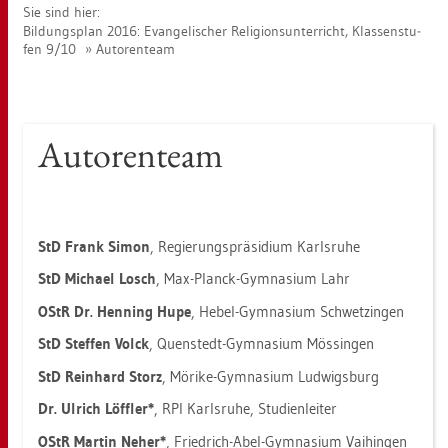
Sie sind hier:
Bil­dungs­plan 2016: Evan­ge­li­scher Re­li­gi­ons­un­ter­richt, Klas­sen­stu­
fen 9/10
Au­to­ren­team
Au­to­ren­team
StD Frank Simon
, Re­gie­rungs­prä­si­di­um Karls­ru­he
StD Mi­cha­el Losch
, Max-Planck-Gym­na­si­um Lahr
OStR Dr. Hen­ning Hupe
, Hebel-Gym­na­si­um Schwet­zin­gen
StD Stef­fen Volck
, Quen­stedt-Gym­na­si­um Mös­sin­gen
StD Rein­hard Storz
, Mö­ri­ke-Gym­na­si­um Lud­wigs­burg
Dr. Ul­rich Löff­ler*
, RPI Karls­ru­he, Stu­di­en­lei­ter
OStR Mar­tin Neher*
, Fried­rich-Abel-Gym­na­si­um Vai­hin­gen