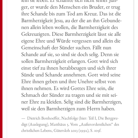
ger, er wurde den Men­schen ein Bru­der, er trug
ihre Schan­de bis zum Tod am Kreuz. Das ist die
Barm­her­zig­keit Jesu, au der die an ihn Ge­bun­de­
nen al­lein leben wol­len, die Barm­her­zig­keit des
Ge­kreu­zig­ten. Diese Barm­her­zig­keit lässt sie alle
ei­ge­ne Ehre und Würde ver­ges­sen und al­lein die
Ge­mein­schaft der Sün­der su­chen. Fällt nun
Schan­de auf sie, so sind sie doch selig. Denn sie
sol­len Barm­her­zig­keit er­lan­gen. Gott wird sich
einst tief zu ihnen her­ab­beu­gen und sich ihrer
Sünde und Schan­de an­neh­men. Gott wird seine
Ehre ihnen geben und ihre Un­eh­re selbst von
ihnen neh­men. Es wird Got­tes Ehre sein, die
Schmach der Sün­der zu tra­gen und sie mit sei­
ner Ehre zu klei­den. Selig sind die Barm­her­zi­gen,
weil sie den Barm­her­zi­gen zum Herrn haben.
Diet­rich Bon­hoef­fer, Nach­fol­ge (hier: Teil I, Die Berg­pre­
digt (Aus­le­gung), Mat­thä­us 5. Vom „Au­ßer­or­dent­li­chen“ des
christ­li­chen Le­bens, Gü­ters­loh 2013 (1992), S. 105f.