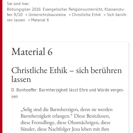
Sie sind hier:
Bil­dungs­plan 2016: Evan­ge­li­scher Re­li­gi­ons­un­ter­richt, Klas­sen­stu­
fen 9/10
Un­ter­richts­bau­stei­ne
Christ­li­che Ethik
Sich be­rüh­
ren las­sen
Ma­te­ri­al 6
Ma­te­ri­al 6
Christ­li­che Ethik – sich be­rüh­ren
las­sen
D. Bon­hoef­fer: Barm­her­zig­keit lässt Ehre und Würde ver­ges­
sen
„Selig sind die Barm­her­zi­gen, denn sie wer­den
Barm­her­zig­keit er­lan­gen.“ Diese Be­sitz­lo­sen,
diese Fremd­lin­ge, diese Ohn­mäch­ti­gen, diese
Sün­der, diese Nach­fol­ger Jesu leben mit ihm