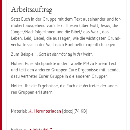
Ar­beits­auf­trag
Setzt Euch in der Grup­pe mit dem Text aus­ein­an­der und for­
mu­liert aus­ge­hend vom Text The­sen (über Gott, Jesus, die
Jün­ger/Nach­fol­ge­rIn­nen und die Bibel/ das Wort, das
Leben, Leid, Liebe), die aus­sa­gen, wie die wich­tigs­ten Grund­
ver­hält­nis­se in der Welt nach Bon­hoef­fer ei­gent­lich lie­gen.
Zum Bei­spiel: „
Gott ist ohn­mäch­tig in der Welt
“.
No­tiert Eure Stich­punk­te in der Ta­bel­le M9 zu Eurem Text
und teilt den an­de­ren Grup­pen Eure Er­geb­nis­se mit; sen­det
dazu Ver­tre­ter Eurer Grup­pe in die an­de­ren Grup­pen.
No­tiert Ihr die Er­geb­nis­se, die Euch die Ver­tre­ter der an­de­
ren Grup­pen er­läu­tern.
Ma­te­ri­al:
Her­un­ter­la­den
[docx][74 KB]
Wei­ter zu
Ma­te­ri­al 7