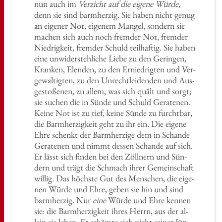
nun auch im
Ver­zicht auf die ei­ge­ne Würde
,
denn sie sind barm­her­zig. Sie haben nicht genug
an ei­ge­ner Not, ei­ge­nem Man­gel, son­dern sie
ma­chen sich auch noch frem­der Not, frem­der
Nied­rig­keit, frem­der Schuld teil­haf­tig. Sie haben
eine un­wi­der­steh­li­che Liebe zu den Ge­rin­gen,
Kran­ken, Elen­den, zu den Er­nied­rig­ten und Ver­
ge­wal­tig­ten, zu den Un­recht­lei­den­den und Aus­
ge­sto­ße­nen, zu allem, was sich quält und sorgt;
sie su­chen die in Sünde und Schuld Ge­ra­te­nen.
Keine Not ist zu tief, keine Sünde zu furcht­bar,
die Barm­her­zig­keit geht zu ihr ein. Die ei­ge­ne
Ehre schenkt der Barm­her­zi­ge dem in Schan­de
Ge­ra­te­nen und nimmt des­sen Schan­de auf sich.
Er lässt sich fin­den bei den Zöll­nern und Sün­
dern und trägt die Schmach ihrer Ge­mein­schaft
wil­lig. Das höchs­te Gut des Men­schen, die ei­ge­
nen Würde und Ehre, geben sie hin und sind
barm­her­zig. Nur
eine
Würde und Ehre ken­nen
sie: die Barm­her­zig­keit ihres Herrn, aus der al­
lein sie leben. Er schäm­te sich nicht sei­ner Jün­