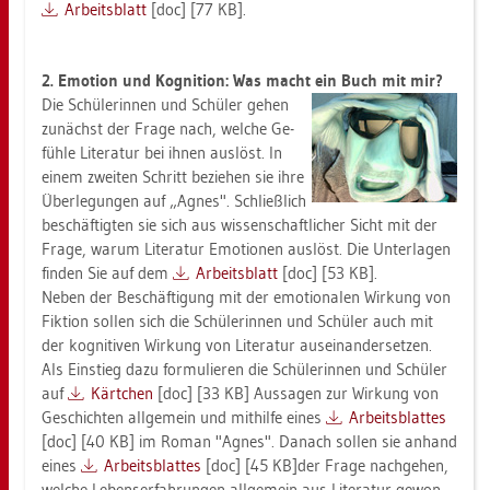
Ar­beits­blatt
[doc] [77 KB].
2. Emo­ti­on und Ko­gni­ti­on: Was macht ein Buch mit mir?
Die Schü­le­rin­nen und Schü­ler gehen
zu­nächst der Frage nach, wel­che Ge­
füh­le Li­te­ra­tur bei ihnen aus­löst. In
einem zwei­ten Schritt be­zie­hen sie ihre
Über­le­gun­gen auf „Agnes". Schließ­lich
be­schäf­tig­ten sie sich aus wis­sen­schaft­li­cher Sicht mit der
Frage, warum Li­te­ra­tur Emo­tio­nen aus­löst. Die Un­ter­la­gen
fin­den Sie auf dem
Ar­beits­blatt
[doc] [53 KB].
Neben der Be­schäf­ti­gung mit der emo­tio­na­len Wir­kung von
Fik­ti­on sol­len sich die Schü­le­rin­nen und Schü­ler auch mit
der ko­gni­ti­ven Wir­kung von Li­te­ra­tur aus­ein­an­der­set­zen.
Als Ein­stieg dazu for­mu­lie­ren die Schü­le­rin­nen und Schü­ler
auf
Kärt­chen
[doc] [33 KB] Aus­sa­gen zur Wir­kung von
Ge­schich­ten all­ge­mein und mit­hil­fe eines
Ar­beits­blat­tes
[doc] [40 KB] im Roman "Agnes". Da­nach sol­len sie an­hand
eines
Ar­beits­blat­tes
[doc] [45 KB]der Frage nach­ge­hen,
wel­che Le­bens­er­fah­run­gen all­ge­mein aus Li­te­ra­tur ge­won­