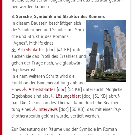
nen wer­den kön­nen.
3. Spra­che, Sym­bo­lik und Struk­tur des Ro­mans
In die­sem Bau­stein be­schäf­ti­gen sich
die Schü­le­rin­nen und Schü­ler mit Spra­
che und Struk­tur des Ro­mans
„Agnes". Mit­hil­fe eines
Ar­beits­blat­tes
[doc] [41 KB] un­ter­
su­chen sie das Pro­fil des Er­zäh­lers und
gehen der Frage nach, wie glaub­wür­
dig die­ser ist.
In einem wei­te­ren Schritt wird die
Funk­ti­on der Bin­nen­er­zäh­lung an­hand
eines
Ar­beits­blat­tes
[doc] [54 KB] un­ter­sucht. Mög­li­che
Er­geb­nis­se sind als
Lö­sungs­blatt
[doc] [51 KB] ab­ruf­
bar. Die Dis­kus­si­on des The­mas kann durch die Be­ar­bei­
tung eines
In­ter­views
[doc] [50 KB], das mit einer Psy­
cho­the­ra­peu­tin ge­führt wurde, ver­tieft wer­den.
Zur Be­deu­tung der Räume und der Sym­bo­le im Roman