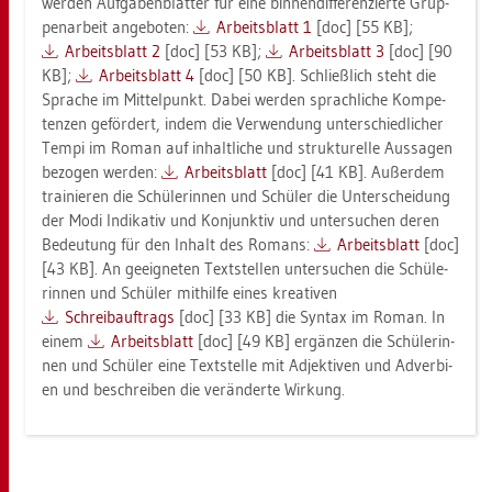
wer­den Auf­ga­ben­blät­ter für eine bin­nen­dif­fe­ren­zier­te Grup­
pen­ar­beit an­ge­bo­ten:
Ar­beits­blatt 1
[doc] [55 KB];
Ar­beits­blatt 2
[doc] [53 KB];
Ar­beits­blatt 3
[doc] [90
KB];
Ar­beits­blatt 4
[doc] [50 KB]. Schließ­lich steht die
Spra­che im Mit­tel­punkt. Dabei wer­den sprach­li­che Kom­pe­
ten­zen ge­för­dert, indem die Ver­wen­dung un­ter­schied­li­cher
Tempi im Roman auf in­halt­li­che und struk­tu­rel­le Aus­sa­gen
be­zo­gen wer­den:
Ar­beits­blatt
[doc] [41 KB]. Au­ßer­dem
trai­nie­ren die Schü­le­rin­nen und Schü­ler die Un­ter­schei­dung
der Modi In­di­ka­tiv und Kon­junk­tiv und un­ter­su­chen deren
Be­deu­tung für den In­halt des Ro­mans:
Ar­beits­blatt
[doc]
[43 KB]. An ge­eig­ne­ten Text­stel­len un­ter­su­chen die Schü­le­
rin­nen und Schü­ler mit­hil­fe eines krea­ti­ven
Schreib­auf­trags
[doc] [33 KB] die Syn­tax im Roman. In
einem
Ar­beits­blatt
[doc] [49 KB] er­gän­zen die Schü­le­rin­
nen und Schü­ler eine Text­stel­le mit Ad­jek­ti­ven und Ad­ver­bi­
en und be­schrei­ben die ver­än­der­te Wir­kung.