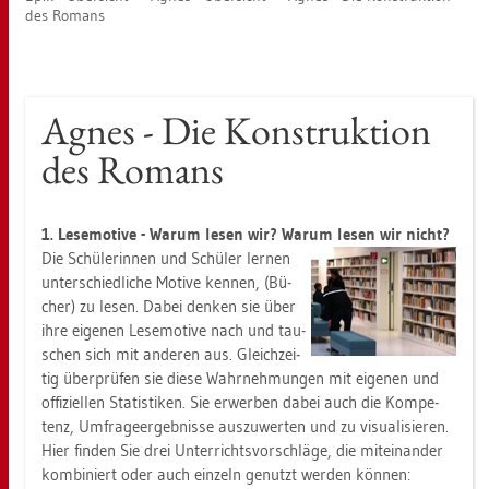
des Ro­mans
Agnes - Die Kon­struk­ti­on
des Ro­mans
1. Le­se­mo­ti­ve - Warum lesen wir? Warum lesen wir nicht?
Die Schü­le­rin­nen und Schü­ler ler­nen
un­ter­schied­li­che Mo­ti­ve ken­nen, (Bü­
cher) zu lesen. Dabei den­ken sie über
ihre ei­ge­nen Le­se­mo­ti­ve nach und tau­
schen sich mit an­de­ren aus. Gleich­zei­
tig über­prü­fen sie diese Wahr­neh­mun­gen mit ei­ge­nen und
of­fi­zi­el­len Sta­tis­ti­ken. Sie er­wer­ben dabei auch die Kom­pe­
tenz, Um­fra­ge­er­geb­nis­se aus­zu­wer­ten und zu vi­sua­li­sie­ren.
Hier fin­den Sie drei Un­ter­richts­vor­schlä­ge, die mit­ein­an­der
kom­bi­niert oder auch ein­zeln ge­nutzt wer­den kön­nen: